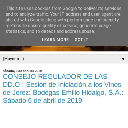
This site uses cookies from Google to deliver its services
and to analyze traffic. Your IP address and user-agent are
shared with Google along with performance and security
metrics to ensure quality of service, generate usage
statistics, and to detect and address abuse.
LEARN MORE
GOT IT
▼
sábado, 6 de abril de 2019
CONSEJO REGULADOR DE LAS
DD.O.: Sesión de Iniciación a los Vinos
de Jerez: Bodegas Emilio Hidalgo, S.A.:
Sábado 6 de abril de 2019