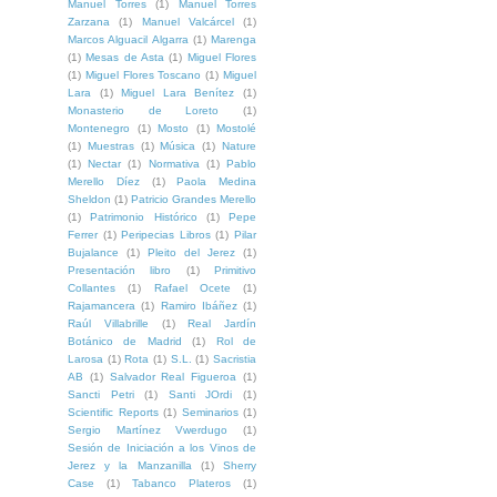
Manuel Torres
(1)
Manuel Torres
Zarzana
(1)
Manuel Valcárcel
(1)
Marcos Alguacil Algarra
(1)
Marenga
(1)
Mesas de Asta
(1)
Miguel Flores
(1)
Miguel Flores Toscano
(1)
Miguel
Lara
(1)
Miguel Lara Benítez
(1)
Monasterio de Loreto
(1)
Montenegro
(1)
Mosto
(1)
Mostolé
(1)
Muestras
(1)
Música
(1)
Nature
(1)
Nectar
(1)
Normativa
(1)
Pablo
Merello Díez
(1)
Paola Medina
Sheldon
(1)
Patricio Grandes Merello
(1)
Patrimonio Histórico
(1)
Pepe
Ferrer
(1)
Peripecias Libros
(1)
Pilar
Bujalance
(1)
Pleito del Jerez
(1)
Presentación libro
(1)
Primitivo
Collantes
(1)
Rafael Ocete
(1)
Rajamancera
(1)
Ramiro Ibáñez
(1)
Raúl Villabrille
(1)
Real Jardín
Botánico de Madrid
(1)
Rol de
Larosa
(1)
Rota
(1)
S.L.
(1)
Sacristia
AB
(1)
Salvador Real Figueroa
(1)
Sancti Petri
(1)
Santi JOrdi
(1)
Scientific Reports
(1)
Seminarios
(1)
Sergio Martínez Vwerdugo
(1)
Sesión de Iniciación a los Vinos de
Jerez y la Manzanilla
(1)
Sherry
Case
(1)
Tabanco Plateros
(1)