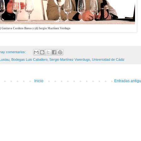
i) Gustavo Cordero Bueso y (d) Sergio Martínez Verdugo
hay comentarios:
Lustau
,
Bodegas Luis Caballero
,
Sergio Martínez Vwerdugo
,
Universidad de Cádiz
Inicio
Entradas antig