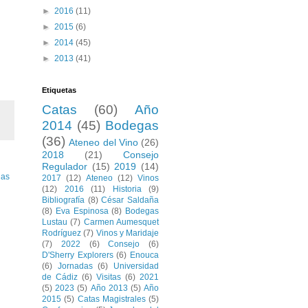
►
2016
(11)
►
2015
(6)
►
2014
(45)
►
2013
(41)
Etiquetas
Catas
(60)
Año
2014
(45)
Bodegas
(36)
Ateneo del Vino
(26)
2018
(21)
Consejo
Regulador
(15)
2019
(14)
uas
2017
(12)
Ateneo
(12)
Vinos
(12)
2016
(11)
Historia
(9)
Bibliografía
(8)
César Saldaña
(8)
Eva Espinosa
(8)
Bodegas
Lustau
(7)
Carmen Aumesquet
Rodríguez
(7)
Vinos y Maridaje
(7)
2022
(6)
Consejo
(6)
D'Sherry Explorers
(6)
Enouca
(6)
Jornadas
(6)
Universidad
de Cádiz
(6)
Visitas
(6)
2021
(5)
2023
(5)
Año 2013
(5)
Año
2015
(5)
Catas Magistrales
(5)