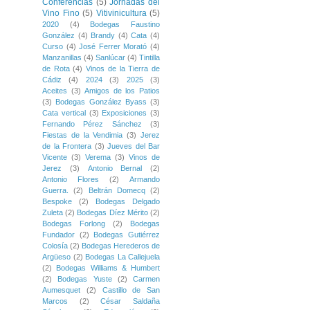
Conferencias
(5)
Jornadas del
Vino Fino
(5)
Vitivinicultura
(5)
2020
(4)
Bodegas Faustino
González
(4)
Brandy
(4)
Cata
(4)
Curso
(4)
José Ferrer Morató
(4)
Manzanillas
(4)
Sanlúcar
(4)
Tintilla
de Rota
(4)
Vinos de la Tierra de
Cádiz
(4)
2024
(3)
2025
(3)
Aceites
(3)
Amigos de los Patios
(3)
Bodegas González Byass
(3)
Cata vertical
(3)
Exposiciones
(3)
Fernando Pérez Sánchez
(3)
Fiestas de la Vendimia
(3)
Jerez
de la Frontera
(3)
Jueves del Bar
Vicente
(3)
Verema
(3)
Vinos de
Jerez
(3)
Antonio Bernal
(2)
Antonio Flores
(2)
Armando
Guerra.
(2)
Beltrán Domecq
(2)
Bespoke
(2)
Bodegas Delgado
Zuleta
(2)
Bodegas Díez Mérito
(2)
Bodegas Forlong
(2)
Bodegas
Fundador
(2)
Bodegas Gutiérrez
Colosía
(2)
Bodegas Herederos de
Argüeso
(2)
Bodegas La Callejuela
(2)
Bodegas Williams & Humbert
(2)
Bodegas Yuste
(2)
Carmen
Aumesquet
(2)
Castillo de San
Marcos
(2)
César Saldaña