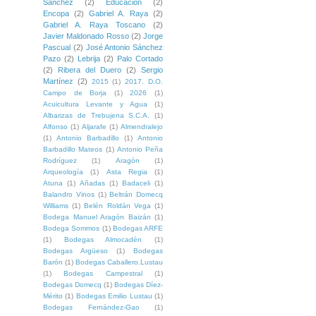
Sánchez
(2)
Educación
(2)
Encopa
(2)
Gabriel A. Raya
(2)
Gabriel A. Raya Toscano
(2)
Javier Maldonado Rosso
(2)
Jorge
Pascual
(2)
José Antonio Sánchez
Pazo
(2)
Lebrija
(2)
Palo Cortado
(2)
Ribera del Duero
(2)
Sergio
Martínez
(2)
2015
(1)
2017. D.O.
Campo de Borja
(1)
2026
(1)
Acuicultura Levante y Agua
(1)
Albarizas de Trebujena S.C.A.
(1)
Alfonso
(1)
Aljarafe
(1)
Almendralejo
(1)
Antonio Barbadillo
(1)
Antonio
Barbadillo Mateos
(1)
Antonio Peña
Rodríguez
(1)
Aragón
(1)
Arqueología
(1)
Asta Regia
(1)
Atuna
(1)
Añadas
(1)
Badaceli
(1)
Balandro Vinos
(1)
Beltrán Domecq
Williams
(1)
Belén Roldán Vega
(1)
Bodega Manuel Aragón Baizán
(1)
Bodega Sommos
(1)
Bodegas ARFE
(1)
Bodegas Almocadén
(1)
Bodegas Argüeso
(1)
Bodegas
Barón
(1)
Bodegas Caballero.Lustau
(1)
Bodegas Campestral
(1)
Bodegas Domecq
(1)
Bodegas Díez-
Mérito
(1)
Bodegas Emilio Lustau
(1)
Bodegas Fernández-Gao
(1)