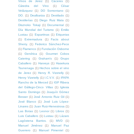
Vinos de Jerez
(1)
Cáceres
(1)
Cátedra del Vino
(1)
César
Velázquez
(1)
DO Somontano
(1)
DO.
(1)
Dealbariza
(1)
Destilado
(1)
Destilerías
(1)
Diego Ruiz Mata
(1)
Disznoko Tokaji
(1)
Documental
(1)
Día Mundial del Turismo
(1)
Emilio
Lustau
(1)
Espartinas
(1)
Etiquetas
(1)
Extremadura
(1)
Facts about
Sherry.
(1)
Federico Sánchez-Pece
(1)
Flamenco
(1)
Fundación Osborne
(1)
Genética
(1)
Gourmet Cobos
Catering
(1)
Graham's
(1)
Grupo
Caballero
(1)
Harveys
(1)
Hasekura
Tsunenaga
(1)
Hechos sobre el vino
de Jerez
(1)
Henry R. Vizetelly
(1)
Henry Vizetelly
(1)
I.C.V.V.
(1)
IFAPA
Rancho de la Merced
(1)
IGP Ribera
del Gállego-Cinco Villas
(1)
Iglesia
Santo Domingo
(1)
Joaquín Gómez
Besser
(1)
José Antonio Ruiz Gil
(1)
José Blanco
(1)
José Luis López-
Linares
(1)
Juan Ruiz-Henestrosa
(1)
Las Botas
(1)
Leonor
(1)
Libros
(1)
Luis Caballero
(1)
Lustau
(1)
Lázaro
Lagóstena Barrios.
(1)
MVD
(1)
Manuel Jiménez
(1)
Manuel Paz
Guerrero
(1)
Manuel Pimentel
(1)