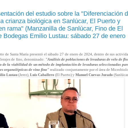
ación del estudio sobre la "Diferenciación 
la crianza biológica en Sanlúcar, El Puerto y
 en rama" (Manzanilla de Sanlúcar, Fino de El
de Bodegas Emilio Lustau: sábado 27 de enero
 de Santa María presentó el sábado 27 de enero de 2024, dentro de sus activid
solerajes de fino, denominado:
"Análisis de poblaciones de levaduras de velo de flo
io de la viabilidad de un método de implantación de levaduras seleccionadas par
des organolépticas de vino fino"
realizado conjuntamente por el área de Microbiol
lio Lustau
(Jerez),
Luis Caballero
(El Puerto) y
Manuel Cuevas Jurado
(Sanlúcar