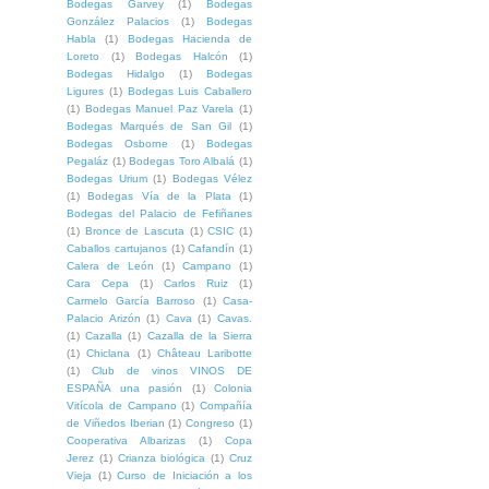
Bodegas Garvey
(1)
Bodegas
González Palacios
(1)
Bodegas
Habla
(1)
Bodegas Hacienda de
Loreto
(1)
Bodegas Halcón
(1)
Bodegas Hidalgo
(1)
Bodegas
Ligures
(1)
Bodegas Luis Caballero
(1)
Bodegas Manuel Paz Varela
(1)
Bodegas Marqués de San Gil
(1)
Bodegas Osborne
(1)
Bodegas
Pegaláz
(1)
Bodegas Toro Albalá
(1)
Bodegas Urium
(1)
Bodegas Vélez
(1)
Bodegas Vía de la Plata
(1)
Bodegas del Palacio de Fefiñanes
(1)
Bronce de Lascuta
(1)
CSIC
(1)
Caballos cartujanos
(1)
Cafandín
(1)
Calera de León
(1)
Campano
(1)
Cara Cepa
(1)
Carlos Ruiz
(1)
Carmelo García Barroso
(1)
Casa-
Palacio Arizón
(1)
Cava
(1)
Cavas.
(1)
Cazalla
(1)
Cazalla de la Sierra
(1)
Chiclana
(1)
Château Laribotte
(1)
Club de vinos VINOS DE
ESPAÑA una pasión
(1)
Colonia
Vitícola de Campano
(1)
Compañía
de Viñedos Iberian
(1)
Congreso
(1)
Cooperativa Albarizas
(1)
Copa
Jerez
(1)
Crianza biológica
(1)
Cruz
Vieja
(1)
Curso de Iniciación a los