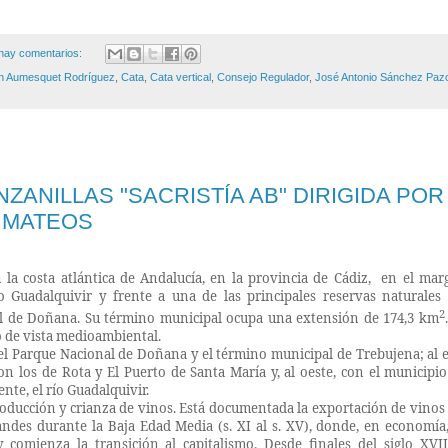
hay comentarios:
 Aumesquet Rodríguez
,
Cata
,
Cata vertical
,
Consejo Regulador
,
José Antonio Sánchez Paz
ZANILLAS "SACRISTÍA AB" DIRIGIDA POR
 MATEOS
la costa atlántica de Andalucía, en la provincia de Cádiz,
en el mar
 Guadalquivir y frente a una de las principales reservas naturales 
2
al de Doñana. Su término municipal ocupa una extensión de 174,3 km
 de vista medioambiental.
, el Parque Nacional de Doñana y el término municipal de Trebujena; al 
con los de Rota y El Puerto de Santa María y, al oeste, con el municipi
nte, el río Guadalquivir.
oducción y crianza de vinos. Está documentada la exportación de vinos 
andes
durante la Baja Edad Media (s. XI al s. XV), donde, en economía,
 comienza la transición al capitalismo. Desde finales del siglo XVII