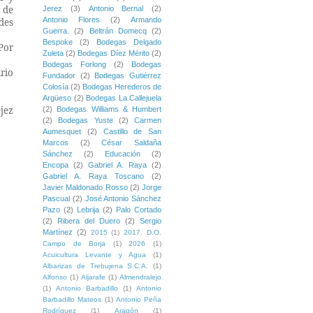
 de
Jerez
(3)
Antonio Bernal
(2)
Antonio Flores
(2)
Armando
des
Guerra.
(2)
Beltrán Domecq
(2)
Bespoke
(2)
Bodegas Delgado
 Por
Zuleta
(2)
Bodegas Díez Mérito
(2)
Bodegas Forlong
(2)
Bodegas
ario
Fundador
(2)
Bodegas Gutiérrez
Colosía
(2)
Bodegas Herederos de
Argüeso
(2)
Bodegas La Callejuela
jez
(2)
Bodegas Williams & Humbert
(2)
Bodegas Yuste
(2)
Carmen
Aumesquet
(2)
Castillo de San
Marcos
(2)
César Saldaña
Sánchez
(2)
Educación
(2)
Encopa
(2)
Gabriel A. Raya
(2)
Gabriel A. Raya Toscano
(2)
Javier Maldonado Rosso
(2)
Jorge
Pascual
(2)
José Antonio Sánchez
Pazo
(2)
Lebrija
(2)
Palo Cortado
(2)
Ribera del Duero
(2)
Sergio
Martínez
(2)
2015
(1)
2017. D.O.
Campo de Borja
(1)
2026
(1)
Acuicultura Levante y Agua
(1)
Albarizas de Trebujena S.C.A.
(1)
Alfonso
(1)
Aljarafe
(1)
Almendralejo
(1)
Antonio Barbadillo
(1)
Antonio
Barbadillo Mateos
(1)
Antonio Peña
Rodríguez
(1)
Aragón
(1)