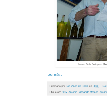
Antonio Peña Rodríguez
(
Dea
Leer más...
Publicado por
Los Vinos de Cádiz
en
20:30
No 
Etiquetas:
2017
,
Antonio Barbadillo Mateos
,
Antoni