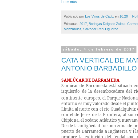
Leer más...
Publicado por
Los Vinos de Cádiz
en
10:20
No 
Etiquetas:
2017
,
Bodegas Delgado Zuleta
,
Carmen
Manzanillas
,
Salvador Real Figueroa
sábado, 4 de febrero de 2017
CATA VERTICAL DE MAN
ANTONIO BARBADILLO
SANLÚCAR DE BARRAMEDA
Sanlúcar de Barrameda está situada en 
izquierdo de la desembocadura del río
continente europeo, el Parque Nacion
entorno es muy valorado desde el punto
Limita al norte con el río Guadalquivir
con el de Jerez de la Frontera; al sur 
Chipiona, el océano Atlántico y, nuevame
Desde la antigüedad fue una zona de pr
puerto de Barrameda a Inglaterra
y Fl
produce la extinción del feudalismo y