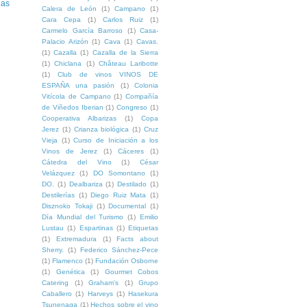
uas
Calera de León
(1)
Campano
(1)
Cara Cepa
(1)
Carlos Ruiz
(1)
Carmelo García Barroso
(1)
Casa-
Palacio Arizón
(1)
Cava
(1)
Cavas.
(1)
Cazalla
(1)
Cazalla de la Sierra
(1)
Chiclana
(1)
Château Laribotte
(1)
Club de vinos VINOS DE
ESPAÑA una pasión
(1)
Colonia
Vitícola de Campano
(1)
Compañía
de Viñedos Iberian
(1)
Congreso
(1)
Cooperativa Albarizas
(1)
Copa
Jerez
(1)
Crianza biológica
(1)
Cruz
Vieja
(1)
Curso de Iniciación a los
Vinos de Jerez
(1)
Cáceres
(1)
Cátedra del Vino
(1)
César
Velázquez
(1)
DO Somontano
(1)
DO.
(1)
Dealbariza
(1)
Destilado
(1)
Destilerías
(1)
Diego Ruiz Mata
(1)
Disznoko Tokaji
(1)
Documental
(1)
Día Mundial del Turismo
(1)
Emilio
Lustau
(1)
Espartinas
(1)
Etiquetas
(1)
Extremadura
(1)
Facts about
Sherry.
(1)
Federico Sánchez-Pece
(1)
Flamenco
(1)
Fundación Osborne
(1)
Genética
(1)
Gourmet Cobos
Catering
(1)
Graham's
(1)
Grupo
Caballero
(1)
Harveys
(1)
Hasekura
Tsunenaga
(1)
Hechos sobre el vino