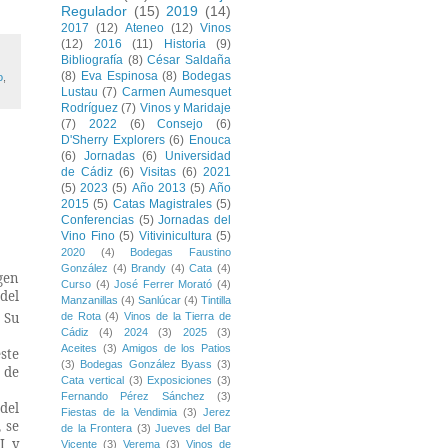
Regulador
(15)
2019
(14)
2017
(12)
Ateneo
(12)
Vinos
(12)
2016
(11)
Historia
(9)
Bibliografía
(8)
César Saldaña
(8)
Eva Espinosa
(8)
Bodegas
o
,
Lustau
(7)
Carmen Aumesquet
Rodríguez
(7)
Vinos y Maridaje
(7)
2022
(6)
Consejo
(6)
D'Sherry Explorers
(6)
Enouca
(6)
Jornadas
(6)
Universidad
de Cádiz
(6)
Visitas
(6)
2021
(5)
2023
(5)
Año 2013
(5)
Año
2015
(5)
Catas Magistrales
(5)
Conferencias
(5)
Jornadas del
Vino Fino
(5)
Vitivinicultura
(5)
2020
(4)
Bodegas Faustino
González
(4)
Brandy
(4)
Cata
(4)
gen
Curso
(4)
José Ferrer Morató
(4)
del
Manzanillas
(4)
Sanlúcar
(4)
Tintilla
. Su
de Rota
(4)
Vinos de la Tierra de
Cádiz
(4)
2024
(3)
2025
(3)
Aceites
(3)
Amigos de los Patios
este
(3)
Bodegas González Byass
(3)
o de
Cata vertical
(3)
Exposiciones
(3)
Fernando Pérez Sánchez
(3)
del
Fiestas de la Vendimia
(3)
Jerez
 se
de la Frontera
(3)
Jueves del Bar
I y
Vicente
(3)
Verema
(3)
Vinos de