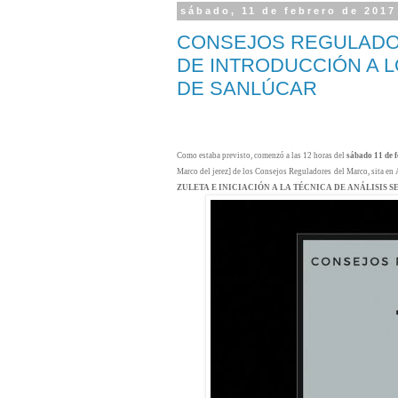
sábado, 11 de febrero de 2017
CONSEJOS REGULADOR
DE INTRODUCCIÓN A 
DE SANLÚCAR
Como estaba previsto, comenzó a las 12 horas del
sábado 11 de f
Marco del jerez] de los Consejos Reguladores del Marco, sita en
ZULETA E INICIACIÓN A LA TÉCNICA DE ANÁLISIS 