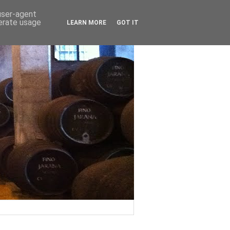
 user-agent
nerate usage
LEARN MORE
GOT IT