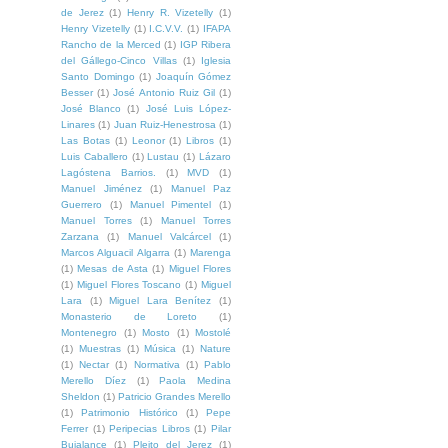
de Jerez
(1)
Henry R. Vizetelly
(1)
Henry Vizetelly
(1)
I.C.V.V.
(1)
IFAPA
Rancho de la Merced
(1)
IGP Ribera
del Gállego-Cinco Villas
(1)
Iglesia
Santo Domingo
(1)
Joaquín Gómez
Besser
(1)
José Antonio Ruiz Gil
(1)
José Blanco
(1)
José Luis López-
Linares
(1)
Juan Ruiz-Henestrosa
(1)
Las Botas
(1)
Leonor
(1)
Libros
(1)
Luis Caballero
(1)
Lustau
(1)
Lázaro
Lagóstena Barrios.
(1)
MVD
(1)
Manuel Jiménez
(1)
Manuel Paz
Guerrero
(1)
Manuel Pimentel
(1)
Manuel Torres
(1)
Manuel Torres
Zarzana
(1)
Manuel Valcárcel
(1)
Marcos Alguacil Algarra
(1)
Marenga
(1)
Mesas de Asta
(1)
Miguel Flores
(1)
Miguel Flores Toscano
(1)
Miguel
Lara
(1)
Miguel Lara Benítez
(1)
Monasterio de Loreto
(1)
Montenegro
(1)
Mosto
(1)
Mostolé
(1)
Muestras
(1)
Música
(1)
Nature
(1)
Nectar
(1)
Normativa
(1)
Pablo
Merello Díez
(1)
Paola Medina
Sheldon
(1)
Patricio Grandes Merello
(1)
Patrimonio Histórico
(1)
Pepe
Ferrer
(1)
Peripecias Libros
(1)
Pilar
Bujalance
(1)
Pleito del Jerez
(1)