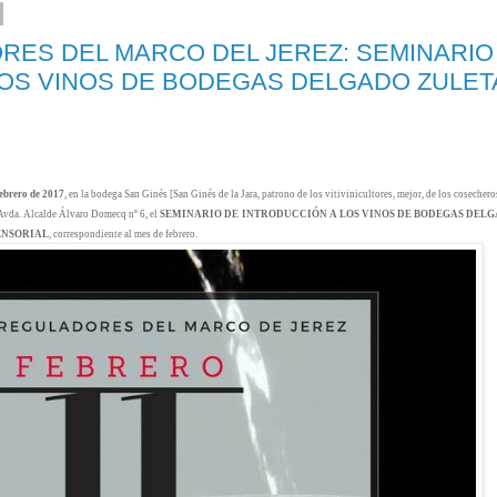
ES DEL MARCO DEL JEREZ: SEMINARIO
LOS VINOS DE BODEGAS DELGADO ZULET
ebrero de 2017
, en la bodega San Ginés [San Ginés de la Jara, patrono de los vitivinicultores, mejor, de los cosechero
 Avda. Alcalde Álvaro Domecq nº 6, el
SEMINARIO DE INTRODUCCIÓN A LOS VINOS DE BODEGAS DEL
SENSORIAL
, correspondiente al mes de febrero.