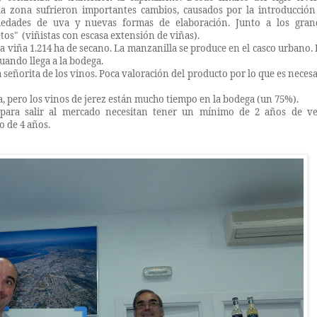
e la zona sufrieron importantes cambios, causados por la introducción
riedades de uva y nuevas formas de elaboración. Junto a los gran
tos"
(viñistas con escasa extensión de viñas).
la viña 1.214 ha de secano. La manzanilla se produce en el casco urbano.
uando llega a la bodega.
 señorita de los vinos. Poca valoración del producto por lo que es neces
a, pero los vinos de jerez están mucho tiempo en la bodega (un 75%).
 para salir al mercado necesitan tener un mínimo de 2 años de ve
o de 4 años.