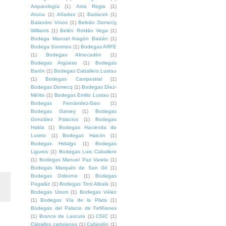
Arqueología
(1)
Asta Regia
(1)
Atuna
(1)
Añadas
(1)
Badaceli
(1)
Balandro Vinos
(1)
Beltrán Domecq
Williams
(1)
Belén Roldán Vega
(1)
Bodega Manuel Aragón Baizán
(1)
Bodega Sommos
(1)
Bodegas ARFE
(1)
Bodegas Almocadén
(1)
Bodegas Argüeso
(1)
Bodegas
Barón
(1)
Bodegas Caballero.Lustau
(1)
Bodegas Campestral
(1)
Bodegas Domecq
(1)
Bodegas Díez-
Mérito
(1)
Bodegas Emilio Lustau
(1)
Bodegas Fernández-Gao
(1)
Bodegas Garvey
(1)
Bodegas
González Palacios
(1)
Bodegas
Habla
(1)
Bodegas Hacienda de
Loreto
(1)
Bodegas Halcón
(1)
Bodegas Hidalgo
(1)
Bodegas
Ligures
(1)
Bodegas Luis Caballero
(1)
Bodegas Manuel Paz Varela
(1)
Bodegas Marqués de San Gil
(1)
Bodegas Osborne
(1)
Bodegas
Pegaláz
(1)
Bodegas Toro Albalá
(1)
Bodegas Urium
(1)
Bodegas Vélez
(1)
Bodegas Vía de la Plata
(1)
Bodegas del Palacio de Fefiñanes
(1)
Bronce de Lascuta
(1)
CSIC
(1)
Caballos cartujanos
(1)
Cafandín
(1)