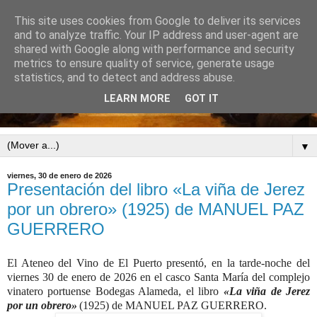
This site uses cookies from Google to deliver its services
and to analyze traffic. Your IP address and user-agent are
shared with Google along with performance and security
metrics to ensure quality of service, generate usage
statistics, and to detect and address abuse.
LEARN MORE
GOT IT
▼
viernes, 30 de enero de 2026
Presentación del libro «La viña de Jerez
por un obrero» (1925) de MANUEL PAZ
GUERRERO
El Ateneo del Vino de El Puerto presentó, en la tarde-noche del
viernes 30 de enero de 2026 en el casco Santa María del complejo
vinatero portuense Bodegas Alameda, el libro
«
La viña de Jerez
por un obrero
»
(1925) de MANUEL PAZ GUERRERO.