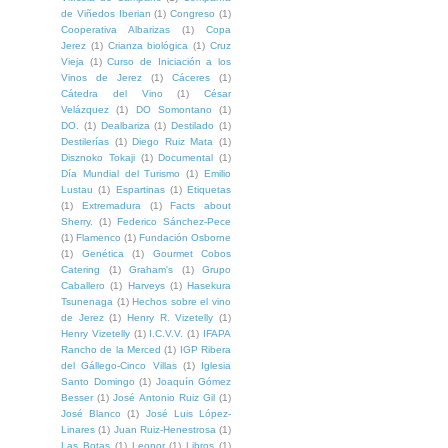
de Viñedos Iberian
(1)
Congreso
(1)
Cooperativa Albarizas
(1)
Copa
Jerez
(1)
Crianza biológica
(1)
Cruz
Vieja
(1)
Curso de Iniciación a los
Vinos de Jerez
(1)
Cáceres
(1)
Cátedra del Vino
(1)
César
Velázquez
(1)
DO Somontano
(1)
DO.
(1)
Dealbariza
(1)
Destilado
(1)
Destilerías
(1)
Diego Ruiz Mata
(1)
Disznoko Tokaji
(1)
Documental
(1)
Día Mundial del Turismo
(1)
Emilio
Lustau
(1)
Espartinas
(1)
Etiquetas
(1)
Extremadura
(1)
Facts about
Sherry.
(1)
Federico Sánchez-Pece
(1)
Flamenco
(1)
Fundación Osborne
(1)
Genética
(1)
Gourmet Cobos
Catering
(1)
Graham's
(1)
Grupo
Caballero
(1)
Harveys
(1)
Hasekura
Tsunenaga
(1)
Hechos sobre el vino
de Jerez
(1)
Henry R. Vizetelly
(1)
Henry Vizetelly
(1)
I.C.V.V.
(1)
IFAPA
Rancho de la Merced
(1)
IGP Ribera
del Gállego-Cinco Villas
(1)
Iglesia
Santo Domingo
(1)
Joaquín Gómez
Besser
(1)
José Antonio Ruiz Gil
(1)
José Blanco
(1)
José Luis López-
Linares
(1)
Juan Ruiz-Henestrosa
(1)
Las Botas
(1)
Leonor
(1)
Libros
(1)