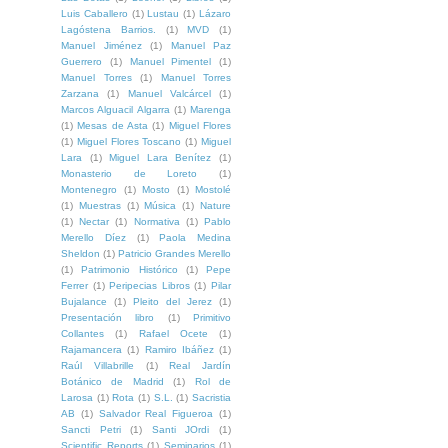
Luis Caballero
(1)
Lustau
(1)
Lázaro
Lagóstena Barrios.
(1)
MVD
(1)
Manuel Jiménez
(1)
Manuel Paz
Guerrero
(1)
Manuel Pimentel
(1)
Manuel Torres
(1)
Manuel Torres
Zarzana
(1)
Manuel Valcárcel
(1)
Marcos Alguacil Algarra
(1)
Marenga
(1)
Mesas de Asta
(1)
Miguel Flores
(1)
Miguel Flores Toscano
(1)
Miguel
Lara
(1)
Miguel Lara Benítez
(1)
Monasterio de Loreto
(1)
Montenegro
(1)
Mosto
(1)
Mostolé
(1)
Muestras
(1)
Música
(1)
Nature
(1)
Nectar
(1)
Normativa
(1)
Pablo
Merello Díez
(1)
Paola Medina
Sheldon
(1)
Patricio Grandes Merello
(1)
Patrimonio Histórico
(1)
Pepe
Ferrer
(1)
Peripecias Libros
(1)
Pilar
Bujalance
(1)
Pleito del Jerez
(1)
Presentación libro
(1)
Primitivo
Collantes
(1)
Rafael Ocete
(1)
Rajamancera
(1)
Ramiro Ibáñez
(1)
Raúl Villabrille
(1)
Real Jardín
Botánico de Madrid
(1)
Rol de
Larosa
(1)
Rota
(1)
S.L.
(1)
Sacristia
AB
(1)
Salvador Real Figueroa
(1)
Sancti Petri
(1)
Santi JOrdi
(1)
Scientific Reports
(1)
Seminarios
(1)