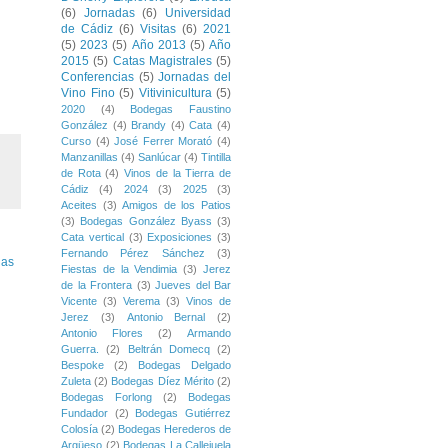
(6)
Jornadas
(6)
Universidad
de Cádiz
(6)
Visitas
(6)
2021
(5)
2023
(5)
Año 2013
(5)
Año
2015
(5)
Catas Magistrales
(5)
Conferencias
(5)
Jornadas del
Vino Fino
(5)
Vitivinicultura
(5)
2020
(4)
Bodegas Faustino
González
(4)
Brandy
(4)
Cata
(4)
Curso
(4)
José Ferrer Morató
(4)
Manzanillas
(4)
Sanlúcar
(4)
Tintilla
de Rota
(4)
Vinos de la Tierra de
Cádiz
(4)
2024
(3)
2025
(3)
Aceites
(3)
Amigos de los Patios
(3)
Bodegas González Byass
(3)
Cata vertical
(3)
Exposiciones
(3)
Fernando Pérez Sánchez
(3)
uas
Fiestas de la Vendimia
(3)
Jerez
de la Frontera
(3)
Jueves del Bar
Vicente
(3)
Verema
(3)
Vinos de
Jerez
(3)
Antonio Bernal
(2)
Antonio Flores
(2)
Armando
Guerra.
(2)
Beltrán Domecq
(2)
Bespoke
(2)
Bodegas Delgado
Zuleta
(2)
Bodegas Díez Mérito
(2)
Bodegas Forlong
(2)
Bodegas
Fundador
(2)
Bodegas Gutiérrez
Colosía
(2)
Bodegas Herederos de
Argüeso
(2)
Bodegas La Callejuela