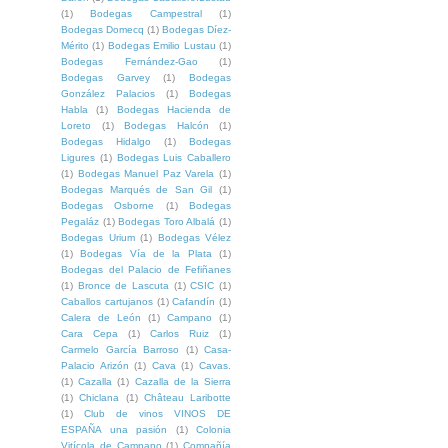
(1)
Bodegas Campestral
(1)
Bodegas Domecq
(1)
Bodegas Díez-
Mérito
(1)
Bodegas Emilio Lustau
(1)
Bodegas Fernández-Gao
(1)
Bodegas Garvey
(1)
Bodegas
González Palacios
(1)
Bodegas
Habla
(1)
Bodegas Hacienda de
Loreto
(1)
Bodegas Halcón
(1)
Bodegas Hidalgo
(1)
Bodegas
Ligures
(1)
Bodegas Luis Caballero
(1)
Bodegas Manuel Paz Varela
(1)
Bodegas Marqués de San Gil
(1)
Bodegas Osborne
(1)
Bodegas
Pegaláz
(1)
Bodegas Toro Albalá
(1)
Bodegas Urium
(1)
Bodegas Vélez
(1)
Bodegas Vía de la Plata
(1)
Bodegas del Palacio de Fefiñanes
(1)
Bronce de Lascuta
(1)
CSIC
(1)
Caballos cartujanos
(1)
Cafandín
(1)
Calera de León
(1)
Campano
(1)
Cara Cepa
(1)
Carlos Ruiz
(1)
Carmelo García Barroso
(1)
Casa-
Palacio Arizón
(1)
Cava
(1)
Cavas.
(1)
Cazalla
(1)
Cazalla de la Sierra
(1)
Chiclana
(1)
Château Laribotte
(1)
Club de vinos VINOS DE
ESPAÑA una pasión
(1)
Colonia
Vitícola de Campano
(1)
Compañía