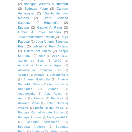
(2)
Bodegas Williams & Humbert
(2)
Bodegas Yuste
(2)
Carmen
Aumesquet
(2)
Castillo de San
Marcos
(2)
César Saldaña
Sánchez
(2)
Educación
(2)
Encopa
(2)
Gabriel A. Raya
(2)
Gabriel A. Raya Toscano
(2)
Javier Maldonado Rosso
(2)
Jorge
Pascual
(2)
José Antonio Sánchez
Pazo
(2)
Lebrija
(2)
Palo Cortado
(2)
Ribera del Duero
(2)
Sergio
Martínez
(2)
2015
(1)
2017. D.O.
Campo de Borja
(1)
2026
(1)
Acuicultura Levante y Agua
(1)
Albarizas de Trebujena S.C.A.
(1)
Alfonso
(1)
Aljarafe
(1)
Almendralejo
(1)
Antonio Barbadillo
(1)
Antonio
Barbadillo Mateos
(1)
Antonio Peña
Rodríguez
(1)
Aragón
(1)
Arqueología
(1)
Asta Regia
(1)
Atuna
(1)
Añadas
(1)
Badaceli
(1)
Balandro Vinos
(1)
Beltrán Domecq
Williams
(1)
Belén Roldán Vega
(1)
Bodega Manuel Aragón Baizán
(1)
Bodega Sommos
(1)
Bodegas ARFE
(1)
Bodegas Almocadén
(1)
Bodegas Argüeso
(1)
Bodegas
Barón
(1)
Bodegas Caballero.Lustau