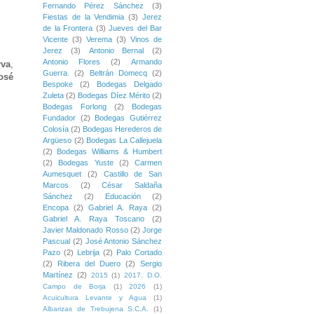
Fernando Pérez Sánchez
(3)
Fiestas de la Vendimia
(3)
Jerez
de la Frontera
(3)
Jueves del Bar
Vicente
(3)
Verema
(3)
Vinos de
Jerez
(3)
Antonio Bernal
(2)
Antonio Flores
(2)
Armando
rva
,
Guerra.
(2)
Beltrán Domecq
(2)
osé
Bespoke
(2)
Bodegas Delgado
Zuleta
(2)
Bodegas Díez Mérito
(2)
Bodegas Forlong
(2)
Bodegas
Fundador
(2)
Bodegas Gutiérrez
Colosía
(2)
Bodegas Herederos de
Argüeso
(2)
Bodegas La Callejuela
(2)
Bodegas Williams & Humbert
(2)
Bodegas Yuste
(2)
Carmen
Aumesquet
(2)
Castillo de San
Marcos
(2)
César Saldaña
Sánchez
(2)
Educación
(2)
Encopa
(2)
Gabriel A. Raya
(2)
Gabriel A. Raya Toscano
(2)
Javier Maldonado Rosso
(2)
Jorge
Pascual
(2)
José Antonio Sánchez
Pazo
(2)
Lebrija
(2)
Palo Cortado
(2)
Ribera del Duero
(2)
Sergio
Martínez
(2)
2015
(1)
2017. D.O.
Campo de Borja
(1)
2026
(1)
Acuicultura Levante y Agua
(1)
Albarizas de Trebujena S.C.A.
(1)