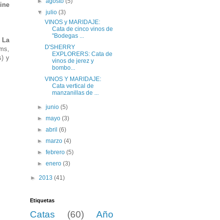
►
agosto
(5)
Wine
▼
julio
(3)
VINOS y MARIDAJE:
Cata de cinco vinos de
"Bodegas ...
,
La
D'SHERRY
ms,
EXPLORERS: Cata de
s) y
vinos de jerez y
bombo...
VINOS Y MARIDAJE:
Cata vertical de
manzanillas de ...
►
junio
(5)
►
mayo
(3)
►
abril
(6)
►
marzo
(4)
►
febrero
(5)
►
enero
(3)
►
2013
(41)
Etiquetas
Catas
(60)
Año