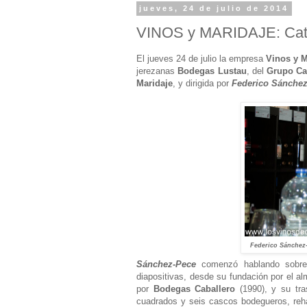
jueves, 24 de julio de 2014
VINOS y MARIDAJE: Cata 
El jueves 24 de julio la empresa
Vinos y M
jerezanas
Bodegas Lustau
, del
Grupo Ca
Maridaje
, y dirigida por
Federico Sánche
Federico Sánchez
Sánchez-Pece
comenzó hablando sobre 
diapositivas, desde su fundación por el a
por
Bodegas Caballero
(1990), y su tra
cuadrados y seis cascos bodegueros, rehab