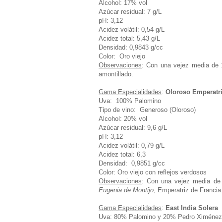
Alcohol: 17% vol
Azúcar residual: 7 g/L
pH: 3,12
Acidez volátil: 0,54 g/L
Acidez total: 5,43 g/L
Densidad: 0,9843 g/cc
Color: Oro viejo
Observaciones
: Con una vejez media de 1
amontillado.
Gama Especialidades
:
Oloroso Emperatr
Uva: 100% Palomino
Tipo de vino: Generoso (Oloroso)
Alcohol: 20% vol
Azúcar residual: 9,6 g/L
pH: 3,12
Acidez volátil: 0,79 g/L
Acidez total: 6,3
Densidad: 0,9851 g/cc
Color:
Oro viejo con reflejos verdosos
Observaciones
: Con una vejez media de
Eugenia de Montijo
, Emperatriz de Francia
Gama Especialidades
:
East India Solera
Uva: 80% Palomino y 20% Pedro Ximénez