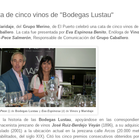
de cinco vinos de "Bodegas Lustau"
aridaje
, del
Grupo Merino
, de El Puerto celebró una cata de cinco vinos de
ballero
. La cata fue presentada por
Eva Espinosa Benito
, Enóloga de
Vino
z-Pece Salmerón
, Responsable de Comunicación del
Grupo Caballero
.
-Pece
(i) de
Bodegas Lustau
y
Eva Espinosa
(d) de
Vinos y Maridaje
la historia de las
Bodegas Lustau
, apoyándose en las correspondien
lmacenista jerezano de vinos
José Ruiz-Berdejo Veyán
(1896), a su adquisi
slado (2001) a la ubicación actual en la jerezana calle Arcos (20.000
met
ilitados, del siglo XIX). Citó los cinco premios consecutivos obtenidos po