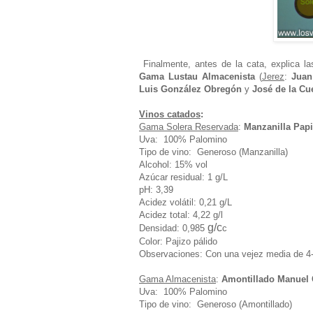
Finalmente, antes de la cata, explica la
Gama Lustau Almacenista
(
Jerez
:
Juan
Luis González Obregón
y
José de la Cu
Vinos catados
:
Gama Solera Reservada
:
Manzanilla Pap
Uva: 100% Palomino
Tipo de vino: Generoso (Manzanilla)
Alcohol: 15% vol
Azúcar residual: 1 g/L
pH: 3,39
Acidez volátil: 0,21 g/L
Acidez total: 4,22 g/l
g/c
Densidad: 0,985
c
Color: Pajizo pálido
Observaciones: Con una vejez media de 4-5
Gama Almacenista
:
Amontillado Manuel
Uva: 100% Palomino
Tipo de vino: Generoso (Amontillado)