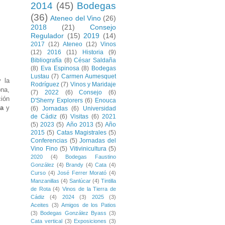
2014
(45)
Bodegas
(36)
Ateneo del Vino
(26)
2018
(21)
Consejo
Regulador
(15)
2019
(14)
2017
(12)
Ateneo
(12)
Vinos
(12)
2016
(11)
Historia
(9)
Bibliografía
(8)
César Saldaña
(8)
Eva Espinosa
(8)
Bodegas
Lustau
(7)
Carmen Aumesquet
y la
Rodríguez
(7)
Vinos y Maridaje
na,
(7)
2022
(6)
Consejo
(6)
ción
D'Sherry Explorers
(6)
Enouca
ca
y
(6)
Jornadas
(6)
Universidad
de Cádiz
(6)
Visitas
(6)
2021
(5)
2023
(5)
Año 2013
(5)
Año
2015
(5)
Catas Magistrales
(5)
Conferencias
(5)
Jornadas del
Vino Fino
(5)
Vitivinicultura
(5)
2020
(4)
Bodegas Faustino
González
(4)
Brandy
(4)
Cata
(4)
Curso
(4)
José Ferrer Morató
(4)
Manzanillas
(4)
Sanlúcar
(4)
Tintilla
de Rota
(4)
Vinos de la Tierra de
Cádiz
(4)
2024
(3)
2025
(3)
Aceites
(3)
Amigos de los Patios
(3)
Bodegas González Byass
(3)
Cata vertical
(3)
Exposiciones
(3)