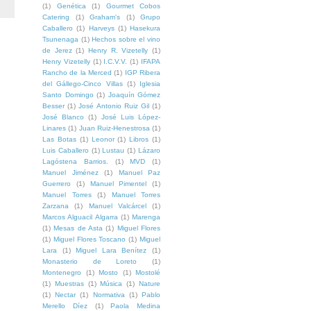
(1)
Genética
(1)
Gourmet Cobos
Catering
(1)
Graham's
(1)
Grupo
Caballero
(1)
Harveys
(1)
Hasekura
Tsunenaga
(1)
Hechos sobre el vino
de Jerez
(1)
Henry R. Vizetelly
(1)
Henry Vizetelly
(1)
I.C.V.V.
(1)
IFAPA
Rancho de la Merced
(1)
IGP Ribera
del Gállego-Cinco Villas
(1)
Iglesia
Santo Domingo
(1)
Joaquín Gómez
Besser
(1)
José Antonio Ruiz Gil
(1)
José Blanco
(1)
José Luis López-
Linares
(1)
Juan Ruiz-Henestrosa
(1)
Las Botas
(1)
Leonor
(1)
Libros
(1)
Luis Caballero
(1)
Lustau
(1)
Lázaro
Lagóstena Barrios.
(1)
MVD
(1)
Manuel Jiménez
(1)
Manuel Paz
Guerrero
(1)
Manuel Pimentel
(1)
Manuel Torres
(1)
Manuel Torres
Zarzana
(1)
Manuel Valcárcel
(1)
Marcos Alguacil Algarra
(1)
Marenga
(1)
Mesas de Asta
(1)
Miguel Flores
(1)
Miguel Flores Toscano
(1)
Miguel
Lara
(1)
Miguel Lara Benítez
(1)
Monasterio de Loreto
(1)
Montenegro
(1)
Mosto
(1)
Mostolé
(1)
Muestras
(1)
Música
(1)
Nature
(1)
Nectar
(1)
Normativa
(1)
Pablo
Merello Díez
(1)
Paola Medina