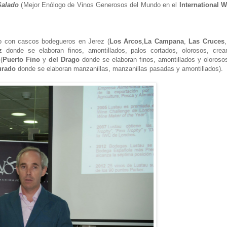
Salado
(
Mejor Enólogo de Vinos Generosos del Mundo en el
International 
o con cascos bodegueros en Jerez (
Los Arcos
,
La Campana
,
Las Cruces
z
donde se elaboran finos, amontillados, palos cortados, olorosos, crea
(
Puerto Fino
y
del Drago
donde se elaboran finos, amontillados y oloroso
urado
donde se elaboran manzanillas, manzanillas pasadas y amontillados).