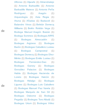
Alfonso
(1)
Aljarafe
(1)
Almendralejo
(1)
Antonio Barbadillo
(1)
Antonio
Barbadillo Mateos
(1)
Antonio Peña
Rodríguez
(1)
Aragón
(1)
Arqueología
(1)
Asta Regia
(1)
Atuna
(1)
Añadas
(1)
Badaceli
(1)
Balandro Vinos
(1)
Beltrán Domecq
Williams
(1)
Belén Roldán Vega
(1)
a de
Bodega Manuel Aragón Baizán
(1)
Bodega Sommos
(1)
Bodegas ARFE
(1)
Bodegas Almocadén
(1)
Bodegas Argüeso
(1)
Bodegas
Barón
(1)
Bodegas Caballero.Lustau
(1)
Bodegas Campestral
(1)
Bodegas Domecq
(1)
Bodegas Díez-
Mérito
(1)
Bodegas Emilio Lustau
(1)
Bodegas Fernández-Gao
(1)
Bodegas Garvey
(1)
Bodegas
González Palacios
(1)
Bodegas
Habla
(1)
Bodegas Hacienda de
Loreto
(1)
Bodegas Halcón
(1)
Bodegas Hidalgo
(1)
Bodegas
Ligures
(1)
Bodegas Luis Caballero
 de
(1)
Bodegas Manuel Paz Varela
(1)
Bodegas Marqués de San Gil
(1)
Bodegas Osborne
(1)
Bodegas
Pegaláz
(1)
Bodegas Toro Albalá
(1)
Bodegas Urium
(1)
Bodegas Vélez