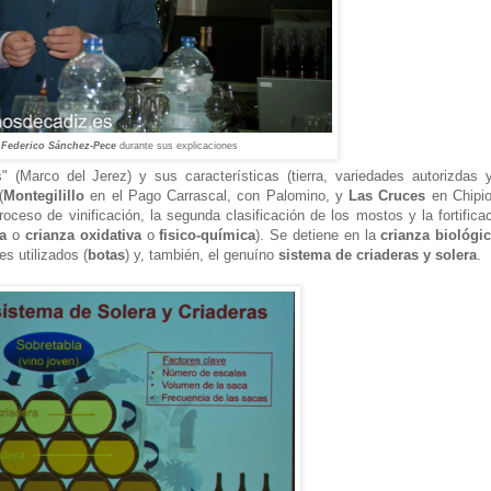
Federico Sánchez-Pece
durante sus explicaciones
" (Marco del Jerez) y sus características (tierra, variedades autorizdas 
(
Montegilillo
en el Pago Carrascal, con Palomino, y
Las Cruces
en Chipio
ceso de vinificación, la segunda clasificación de los mostos y la fortifica
a
o
crianza oxidativa
o
fisico-química
). Se detiene en la
crianza biológi
es utilizados (
botas
) y, también, el genuíno
sistema de criaderas y solera
.