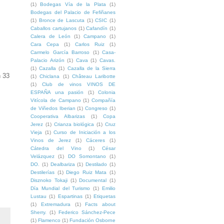
(1)
Bodegas Vía de la Plata
(1)
Bodegas del Palacio de Fefiñanes
(1)
Bronce de Lascuta
(1)
CSIC
(1)
Caballos cartujanos
(1)
Cafandín
(1)
Calera de León
(1)
Campano
(1)
Cara Cepa
(1)
Carlos Ruiz
(1)
Carmelo García Barroso
(1)
Casa-
Palacio Arizón
(1)
Cava
(1)
Cavas.
(1)
Cazalla
(1)
Cazalla de la Sierra
n 33
(1)
Chiclana
(1)
Château Laribotte
(1)
Club de vinos VINOS DE
ESPAÑA una pasión
(1)
Colonia
Vitícola de Campano
(1)
Compañía
de Viñedos Iberian
(1)
Congreso
(1)
Cooperativa Albarizas
(1)
Copa
Jerez
(1)
Crianza biológica
(1)
Cruz
Vieja
(1)
Curso de Iniciación a los
Vinos de Jerez
(1)
Cáceres
(1)
Cátedra del Vino
(1)
César
Velázquez
(1)
DO Somontano
(1)
DO.
(1)
Dealbariza
(1)
Destilado
(1)
Destilerías
(1)
Diego Ruiz Mata
(1)
Disznoko Tokaji
(1)
Documental
(1)
Día Mundial del Turismo
(1)
Emilio
Lustau
(1)
Espartinas
(1)
Etiquetas
(1)
Extremadura
(1)
Facts about
Sherry.
(1)
Federico Sánchez-Pece
(1)
Flamenco
(1)
Fundación Osborne