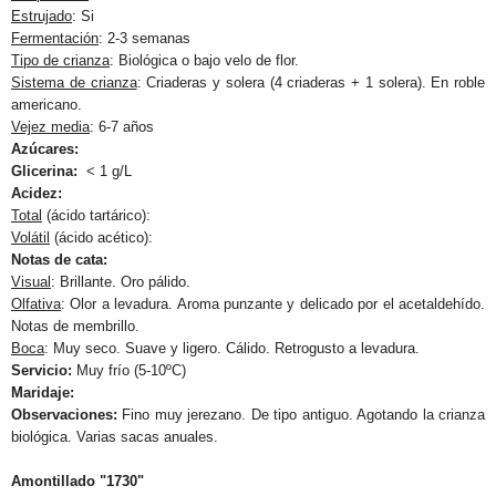
Estrujado
: Si
Fermentación
: 2-3 semanas
Tipo de crianza
: Biológica o bajo velo de flor.
Sistema de crianza
: Criaderas y solera (4 criaderas + 1 solera). En roble
americano.
Vejez media
: 6-7 años
Azúcares:
Glicerina:
< 1 g/L
Acidez:
Total
(ácido tartárico):
Volátil
(ácido acético):
Notas de cata:
Visual
: Brillante. Oro pálido.
Olfativa
: Olor a levadura. Aroma punzante y delicado por el acetaldehído.
Notas de membrillo.
Boca
: Muy seco. Suave y ligero. Cálido. Retrogusto a levadura.
Servicio:
Muy frío (5-10ºC)
Maridaje:
Observaciones:
Fino muy jerezano. De tipo antiguo. Agotando la crianza
biológica. Varias sacas anuales.
Amontillado "1730"