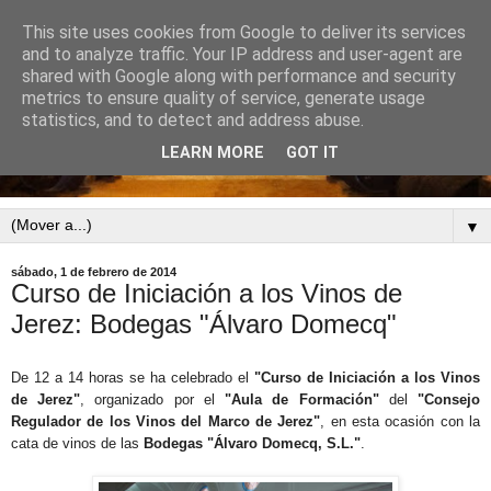
This site uses cookies from Google to deliver its services
and to analyze traffic. Your IP address and user-agent are
shared with Google along with performance and security
metrics to ensure quality of service, generate usage
statistics, and to detect and address abuse.
LEARN MORE
GOT IT
▼
sábado, 1 de febrero de 2014
Curso de Iniciación a los Vinos de
Jerez: Bodegas "Álvaro Domecq"
De 12 a 14 horas se ha celebrado el
"Curso de Iniciación a los Vinos
de Jerez"
, organizado por el
"Aula de Formación"
del
"Consejo
Regulador de los Vinos del Marco de Jerez"
, en esta ocasión con la
cata de vinos de las
Bodegas "Álvaro Domecq, S.L."
.