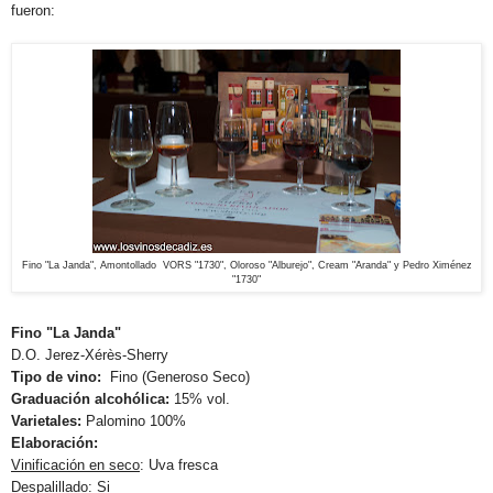
fueron:
Fino "La Janda", Amontollado VORS "1730", Oloroso "Alburejo", Cream "Aranda" y Pedro Ximénez
"1730"
Fino "La Janda"
D.O. Jerez-Xérès-Sherry
Tipo de vino:
Fino (Generoso Seco)
Graduación alcohólica:
15% vol.
Varietales:
Palomino 100%
Elaboración:
Vinificación en seco
: Uva fresca
Despalillado
:
Si