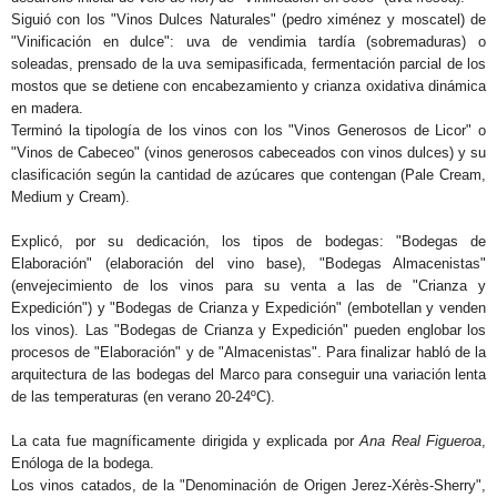
Siguió con los "Vinos Dulces Naturales" (pedro ximénez y moscatel) de
"Vinificación en dulce": uva de vendimia tardía (sobremaduras) o
soleadas, prensado de la uva semipasificada, fermentación parcial de los
mostos que se detiene con encabezamiento y crianza oxidativa dinámica
en madera.
Terminó la tipología de los vinos con los "Vinos Generosos de Licor" o
"Vinos de Cabeceo" (vinos generosos cabeceados con vinos dulces) y su
clasificación según la cantidad de azúcares que contengan (Pale Cream,
Medium y Cream).
Explicó, por su dedicación, los tipos de bodegas: "Bodegas de
Elaboración" (elaboración del vino base), "Bodegas Almacenistas"
(envejecimiento de los vinos para su venta a las de "Crianza y
Expedición") y "Bodegas de Crianza y Expedición" (embotellan y venden
los vinos). Las "Bodegas de Crianza y Expedición" pueden englobar los
procesos de "Elaboración" y de "Almacenistas". Para finalizar habló de la
arquitectura de las bodegas del Marco para conseguir una variación lenta
de las temperaturas (en verano 20-24ºC).
La cata fue magníficamente dirigida y explicada por
Ana Real Figueroa
,
Enóloga de la bodega.
Los vinos catados, de la "Denominación de Origen Jerez-Xérès-Sherry",