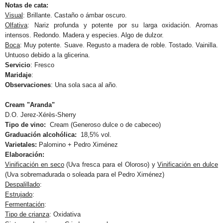
Notas de cata:
Visual
: Brillante. Castaño o ámbar oscuro.
Olfativa
: Nariz profunda y potente por su larga oxidación. Aromas
intensos. Redondo. Madera y especies. Algo de dulzor.
Boca
: Muy potente. Suave. Regusto a madera de roble. Tostado. Vainilla.
Untuoso debido a la glicerina.
Servicio
:
Fresco
Maridaje
:
Observaciones
: Una sola saca al año.
Cream "Aranda"
D.O. Jerez-Xérès-Sherry
Tipo de vino:
Cream (Generoso dulce o de cabeceo)
Graduación alcohólica:
18,5% vol.
Varietales:
Palomino + Pedro Ximénez
Elaboración:
Vinificación en seco
(Uva fresca para el Oloroso) y
Vinificación en dulce
(Uva sobremadurada o soleada para el Pedro Ximénez)
Despalillado
:
Estrujado
:
Fermentación
:
Tipo de crianza
: Oxidativa