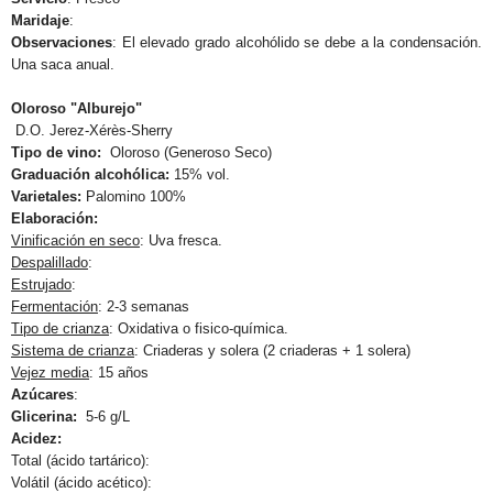
Maridaje
:
Observaciones
: El elevado grado alcohólido se debe a la condensación.
Una saca anual.
Oloroso "Alburejo"
D.O. Jerez-Xérès-Sherry
Tipo de vino:
Oloroso (Generoso Seco)
Graduación alcohólica:
15% vol.
Varietales:
Palomino 100%
Elaboración:
Vinificación en seco
: Uva fresca.
Despalillado
:
Estrujado
:
Fermentación
: 2-3 semanas
Tipo de crianza
: Oxidativa o fisico-química.
Sistema de crianza
: Criaderas y solera (2 criaderas + 1 solera)
Vejez media
: 15 años
Azúcares
:
Glicerina:
5-6 g/L
Acidez:
Total (ácido tartárico):
Volátil (ácido acético):