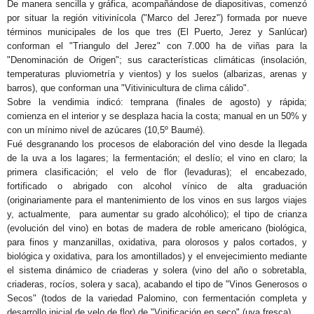
De manera sencilla y gráfica, acompañándose de diapositivas, comenzó
por situar la región vitivinícola ("Marco del Jerez") formada por nueve
términos municipales de los que tres (El Puerto, Jerez y Sanlúcar)
conforman el "Triangulo del Jerez" con 7.000 ha de viñas para la
"Denominación de Origen"; sus características climáticas (insolación,
temperaturas pluviometría y vientos) y los suelos (albarizas, arenas y
barros), que conforman una "Vitivinicultura de clima cálido".
Sobre la vendimia indicó: temprana (finales de agosto) y rápida;
comienza en el interior y se desplaza hacia la costa; manual en un 50% y
con un mínimo nivel de azúcares (10,5º Baumé).
Fué desgranando los procesos de elaboración del vino desde la llegada
de la uva a los lagares; la fermentación; el deslío; el vino en claro; la
primera clasificación; el velo de flor (levaduras); el encabezado,
fortificado o abrigado con alcohol vínico de alta graduación
(originariamente para el mantenimiento de los vinos en sus largos viajes
y, actualmente, para aumentar su grado alcohólico); el tipo de crianza
(evolución del vino) en botas de madera de roble americano (biológica,
para finos y manzanillas, oxidativa, para olorosos y palos cortados, y
biológica y oxidativa, para los amontillados) y el envejecimiento mediante
el sistema dinámico de criaderas y solera (vino del año o sobretabla,
criaderas, rocíos, solera y saca), acabando el tipo de "Vinos Generosos o
Secos" (todos de la variedad Palomino, con fermentación completa y
desarrollo inicial de velo de flor)
de "Vinificación en seco" (uva fresca)
.