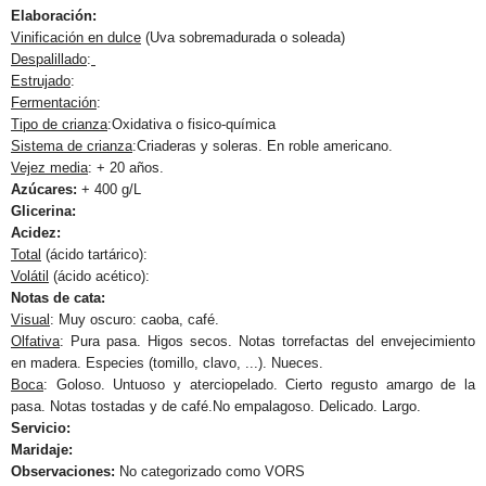
Elaboración:
Vinificación en dulce
(Uva sobremadurada o soleada)
Despalillado
:
Estrujado
:
Fermentación
:
Tipo de crianza
:Oxidativa o fisico-química
Sistema de crianza
:Criaderas y soleras. En roble americano.
Vejez media
: + 20 años.
Azúcares:
+ 400 g/L
Glicerina:
Acidez:
Total
(ácido tartárico):
Volátil
(ácido acético):
Notas de cata:
Visual
: Muy oscuro: caoba, café.
Olfativa
: Pura pasa. Higos secos. Notas torrefactas del envejecimiento
en madera. Especies (tomillo, clavo, ...). Nueces.
Boca
: Goloso. Untuoso y aterciopelado. Cierto regusto amargo de la
pasa. Notas tostadas y de café.No empalagoso. Delicado. Largo.
Servicio:
Maridaje:
Observaciones:
No categorizado como VORS