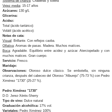
Sistema de crianza
: Criaderas y solera
Vejez media
: 15-17 años
Azúcares:
130 g/L
Glicerina:
Acidez:
Total (ácido tartárico):
Volátil (ácido acético):
Notas de cata:
Visual
: Brillante. Con reflejos caoba.
Olfativa
: Aromas de pasas. Madera. Muchos matíces.
Boca
: Agradable. Equilibrio entre acidez y azúcar. Aterciopelado y con
muchos matices. Gran cuerpo.
Servicio:
Fresco.
Maridaje:
Observaciones:
Oloroso dulce clásico.
Se embotella, sin ninguna
crianza, después del cabeceo del Oloroso "Alburejo" (75-73 %) con Pedro
Ximénez "1730" (25-27 %).
Pedro Ximénez "1730"
D.O. Jerez-Xérès-Sherry
Tipo de vino:
Dulce natural
Graduación alcohólica:
17% vol.
Varietales:
Pedro Ximénez 100%