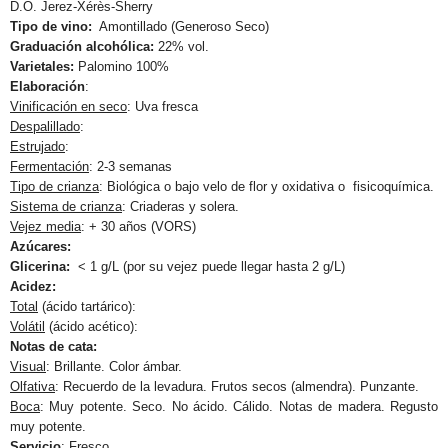
D.O. Jerez-Xérès-Sherry
Tipo de vino:
Amontillado (Generoso Seco)
Graduación alcohólica:
22% vol.
Varietales:
Palomino 100%
Elaboración
:
Vinificación en seco
: Uva fresca
Despalillado
:
Estrujado
:
Fermentación
: 2-3 semanas
Tipo de crianza
: Biológica o bajo velo de flor y oxidativa o fisicoquímica.
Sistema de crianza
: Criaderas y solera.
Vejez media
: + 30 años (VORS)
Azúcares:
Glicerina:
< 1 g/L (por su vejez puede llegar hasta 2 g/L)
Acidez:
Total
(ácido tartárico):
Volátil
(ácido acético):
Notas de cata:
Visual
: Brillante. Color ámbar.
Olfativa
: Recuerdo de la levadura. Frutos secos (almendra). Punzante.
Boca
: Muy potente. Seco. No ácido. Cálido. Notas de madera. Regusto
muy potente.
Servicio
:
Fresco