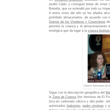
asaltó Cádiz y consiguió botas de vinos
Bretaña, que se extendió por todo su Imper
A estos vinos del año se les añadía alco
prohíbido almacenarlos, de acuerdo con 
Gremio de los Vinateros y Cosecheros
de 
permitió la crianza y el almacenamiento 
enológica que da lugar a la
crianza biológi
Carmen Aumesquet
(d) d
Sigue con la descripción geográfica del
Ma
la
Zona de Crianza
(los términos de El Pue
(rica en carbonato cálcico y alto poder re
autorizados (
palomino
,
pedro ximénez
y
m