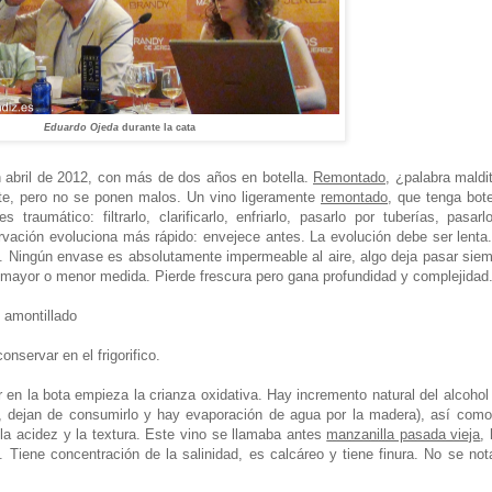
Eduardo Ojeda
durante la cata
 abril de 2012, con más de dos años en botella.
Remontado
, ¿palabra maldi
nte, pero no se ponen malos. Un vino ligeramente
remontado
, que tenga bote
raumático: filtrarlo, clarificarlo, enfriarlo, pasarlo por tuberías, pasarl
ervación evoluciona más rápido: envejece antes. La evolución debe ser lenta
. Ningún envase es absolutamente impermeable al aire, algo deja pasar sie
 mayor o menor medida. Pierde frescura pero gana profundidad y complejidad
 amontillado
nservar en el frigorifico.
 en la bota empieza la crianza oxidativa. Hay incremento natural del alcohol
ir, dejan de consumirlo y hay evaporación de agua por la madera), así com
 la acidez y la textura. Este vino se llamaba antes
manzanilla pasada vieja
,
. Tiene concentración de la salinidad, es calcáreo y tiene finura. No se not