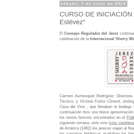
sábado, 7 de junio de 2014
CURSO DE INICIACIÓN A
Estévez"
El
Consejo Regulador del Jerez
continua
celebración de la
Internacional Sherry W
Carmen Aumesquet Rodríguez
, Director
Técnico, y
Victoria Frutos Climent
, enólo
Casa del Vino
, que llenaban la bodega
continuación hizo una breve aproximación a
los restos fenicios encontrados en el
Pob
siguiente romana, este vino (
vino ceretien
de América (1492) los jereces viajan al N
los
corsarios británicos
asaltaban los ba