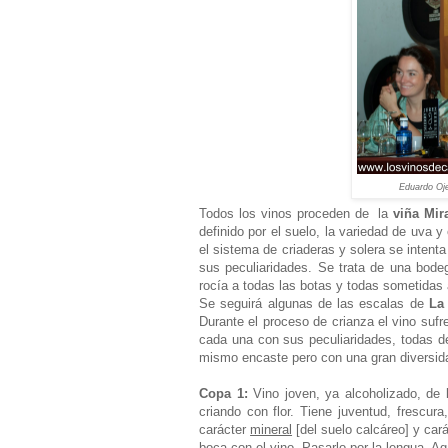
Eduardo Oj
Todos los vinos proceden de la
viña Mir
definido por el suelo, la variedad de uva 
el sistema de criaderas y solera se intent
sus peculiaridades. Se trata de una bod
rocía a todas las botas y todas sometidas a
Se seguirá algunas de las escalas de
La
Durante el proceso de crianza el vino suf
cada una con sus peculiaridades, todas
mismo encaste pero con una gran diversid
Copa 1:
Vino joven, ya alcoholizado, de l
criando con flor. Tiene juventud, frescur
carácter
mineral
[del suelo calcáreo] y car
boca con el vino. Pasarlo por la lengua. Aga