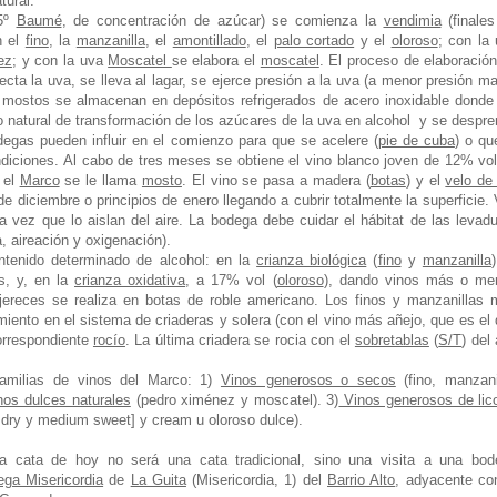
tural.
,5º
Baumé
, de concentración de azúcar) se comienza la
vendimia
(finale
n el
fino
, la
manzanilla
, el
amontillado
, el
palo cortado
y el
oloroso
; con la
ez
; y con la uva
Moscatel
se elabora el
moscatel
. El proceso de elaboració
ecta la uva, se lleva al lagar, se ejerce presión a la uva (a menor presión m
s mostos se almacenan en depósitos refrigerados de acero inoxidable donde
 natural de transformación de los azúcares de la uva en alcohol y se despr
degas pueden influir en el comienzo para que se acelere (
pie de cuba
) o qu
diciones. Al cabo de tres meses se obtiene el vino blanco joven de 12% vo
 el
Marco
se le llama
mosto
. El vino se pasa a madera (
botas
) y el
velo de 
e diciembre o principios de enero llegando a cubrir totalmente la superficie.
a vez que lo aislan del aire. La bodega debe cuidar el hábitat de las levad
, aireación y oxigenación).
ontenido determinado de alcohol: en la
crianza biológica
(
fino
y
manzanilla
s, y, en la
crianza oxidativa
, a 17% vol (
oloroso
), dando vinos más o me
 jereces se realiza en botas de roble americano. Los finos y manzanillas
iento en el sistema de criaderas y solera (con el vino más añejo, que es el
rrespondiente
rocío
. La última criadera se rocia con el
sobretablas
(
S/T
) del
 familias de vinos del Marco: 1)
Vinos generosos o secos
(fino, manzani
nos dulces naturales
(pedro ximénez y moscatel). 3)
Vinos generosos de lic
ry y medium sweet] y cream u oloroso dulce).
 cata de hoy no será una cata tradicional, sino una visita a una bod
ega Misericordia
de
La Guita
(Misericordia, 1) del
Barrio Alto
, adyacente co