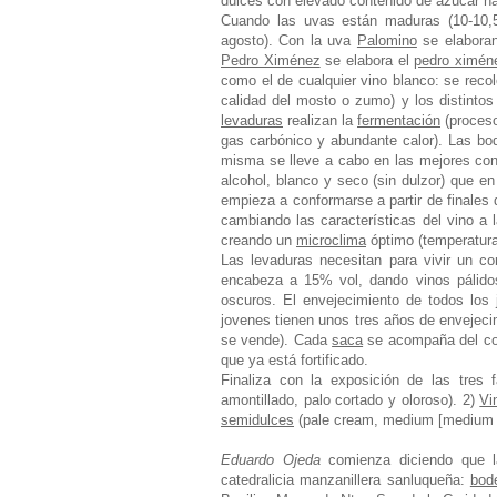
dulces con elevado contenido de azúcar na
Cuando las uvas están maduras (10-10
agosto). Con la uva
Palomino
se elabora
Pedro Ximénez
se elabora el
pedro ximén
como el de cualquier vino blanco: se recol
calidad del mosto o zumo) y los distinto
levaduras
realizan la
fermentación
(proceso
gas carbónico y abundante calor). Las bo
misma se lleve a cabo en las mejores con
alcohol, blanco y seco (sin dulzor) que en
empieza a conformarse a partir de finales d
cambiando las características del vino a l
creando un
microclima
óptimo (temperatura
Las levaduras necesitan para vivir un c
encabeza a 15% vol, dando vinos pálido
oscuros. El envejecimiento de todos los
jovenes tienen unos tres años de envejecim
se vende). Cada
saca
se acompaña del co
que ya está fortificado.
Finaliza con la exposición de las tres
amontillado, palo cortado y oloroso). 2)
Vi
semidulces
(pale cream, medium [medium d
Eduardo Ojeda
comienza diciendo que la
catedralicia manzanillera sanluqueña:
bod