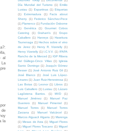
Disznoko Tokaji
(1)
Documental
(1)
Día Mundial del Turismo
(1)
Emilio
Lustau
(1)
Espartinas
(1)
Etiquetas
(1)
Extremadura
(1)
Facts about
Sherry.
(1)
Federico Sánchez-Pece
(1)
Flamenco
(1)
Fundación Osborne
(1)
Genética
(1)
Gourmet Cobos
Catering
(1)
Graham's
(1)
Grupo
Caballero
(1)
Harveys
(1)
Hasekura
Tsunenaga
(1)
Hechos sobre el vino
ta?:
de Jerez
(1)
Henry R. Vizetelly
(1)
Henry Vizetelly
(1)
I.C.V.V.
(1)
IFAPA
lla,
Rancho de la Merced
(1)
IGP Ribera
o al
del Gállego-Cinco Villas
(1)
Iglesia
. La
Santo Domingo
(1)
Joaquín Gómez
mpre
Besser
(1)
José Antonio Ruiz Gil
(1)
.
José Blanco
(1)
José Luis López-
Linares
(1)
Juan Ruiz-Henestrosa
(1)
Las Botas
(1)
Leonor
(1)
Libros
(1)
Luis Caballero
(1)
Lustau
(1)
Lázaro
Lagóstena Barrios.
(1)
MVD
(1)
Manuel Jiménez
(1)
Manuel Paz
Guerrero
(1)
Manuel Pimentel
(1)
 por
Manuel Torres
(1)
Manuel Torres
o de
Zarzana
(1)
Manuel Valcárcel
(1)
 hoy
Marcos Alguacil Algarra
(1)
Marenga
a la
(1)
Mesas de Asta
(1)
Miguel Flores
(1)
Miguel Flores Toscano
(1)
Miguel