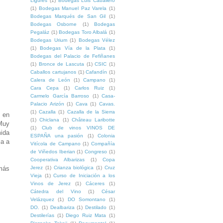
Ligures
(1)
Bodegas Luis Caballero
(1)
Bodegas Manuel Paz Varela
(1)
Bodegas Marqués de San Gil
(1)
Bodegas Osborne
(1)
Bodegas
Pegaláz
(1)
Bodegas Toro Albalá
(1)
Bodegas Urium
(1)
Bodegas Vélez
(1)
Bodegas Vía de la Plata
(1)
Bodegas del Palacio de Fefiñanes
(1)
Bronce de Lascuta
(1)
CSIC
(1)
Caballos cartujanos
(1)
Cafandín
(1)
Calera de León
(1)
Campano
(1)
Cara Cepa
(1)
Carlos Ruiz
(1)
Carmelo García Barroso
(1)
Casa-
Palacio Arizón
(1)
Cava
(1)
Cavas.
(1)
Cazalla
(1)
Cazalla de la Sierra
, en
(1)
Chiclana
(1)
Château Laribotte
 Muy
(1)
Club de vinos VINOS DE
mida
ESPAÑA una pasión
(1)
Colonia
ja a
Vitícola de Campano
(1)
Compañía
de Viñedos Iberian
(1)
Congreso
(1)
Cooperativa Albarizas
(1)
Copa
 más
Jerez
(1)
Crianza biológica
(1)
Cruz
Vieja
(1)
Curso de Iniciación a los
Vinos de Jerez
(1)
Cáceres
(1)
Cátedra del Vino
(1)
César
Velázquez
(1)
DO Somontano
(1)
DO.
(1)
Dealbariza
(1)
Destilado
(1)
Destilerías
(1)
Diego Ruiz Mata
(1)