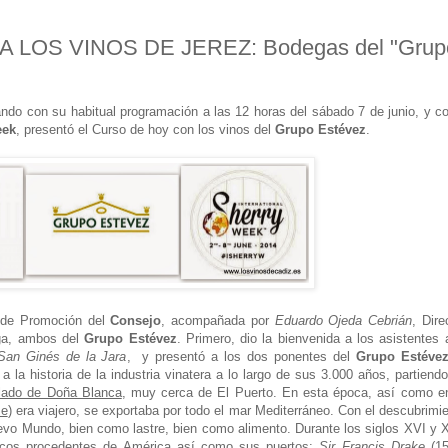
 LOS VINOS DE JEREZ: Bodegas del "Grup
ndo con su habitual programación a las 12 horas del sábado 7 de junio, y 
eek
, presentó el Curso de hoy con los vinos del
Grupo Estévez
.
a de Promoción del
Consejo
, acompañada por
Eduardo Ojeda Cebrián
, Dire
ga, ambos del
Grupo Estévez
. Primero, dio la bienvenida a los asistentes
San Ginés de la Jara
, y presentó a los dos ponentes del
Grupo Estéve
 la historia de la industria vinatera a lo largo de sus 3.000 años, partiend
lado de Doña Blanca
, muy cerca de El Puerto. En esta época, así como e
se
) era viajero, se exportaba por todo el mar Mediterráneo. Con el descubrimi
uevo Mundo, bien como lastre, bien como alimento. Durante los siglos XVI y 
rcos procedentes de América así como sus puertos:
Sir Francis Drake
(15