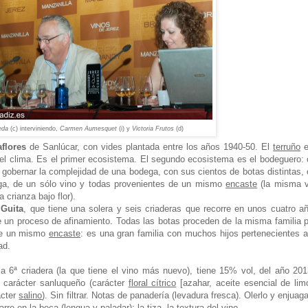
eda
(c) interviniendo,
Carmen Aumesquet
(i) y
Victoria Frutos
(d)
aflores
de Sanlúcar, con vides plantada entre los años 1940-50. El
terruño
e
y el clima. Es el primer ecosistema. El segundo ecosistema es el bodeguero:
a gobernar la complejidad de una bodega, con sus cientos de botas distintas,
ega, de un sólo vino y todas provenientes de un mismo
encaste
(la misma v
 crianza bajo flor).
 Guita
, que tiene una solera y seis criaderas que recorre en unos cuatro a
re un proceso de afinamiento. Todas las botas proceden de la misma familia 
 de un mismo
encaste
: es una gran familia con muchos hijos pertenecientes 
ad.
a 6ª criadera (la que tiene el vino más nuevo), tiene 15% vol, del año 20
a, carácter sanluqueño (carácter
floral cítrico
[azahar, aceite esencial de lim
ácter
salino
). Sin filtrar. Notas de panadería (levadura fresca). Olerlo y enjuaga
rre en la boca (lengua y paladar): la tiza, la textura del vino.