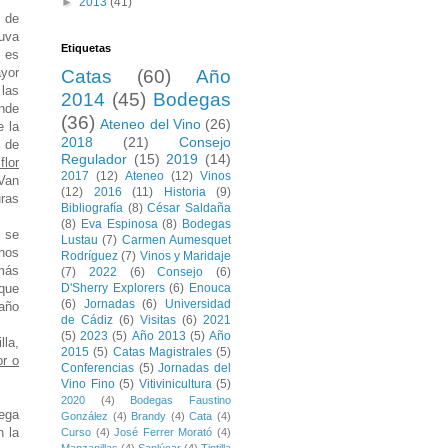
►
2013
(41)
s de
 uva
Etiquetas
n es
ayor
Catas
(60)
Año
 las
2014
(45)
Bodegas
ende
(36)
Ateneo del Vino
(26)
e la
2018
(21)
Consejo
l de
Regulador
(15)
2019
(14)
flor
2017
(12)
Ateneo
(12)
Vinos
 Van
(12)
2016
(11)
Historia
(9)
uras
Bibliografía
(8)
César Saldaña
(8)
Eva Espinosa
(8)
Bodegas
) se
Lustau
(7)
Carmen Aumesquet
nos
Rodríguez
(7)
Vinos y Maridaje
 más
(7)
2022
(6)
Consejo
(6)
 que
D'Sherry Explorers
(6)
Enouca
(6)
Jornadas
(6)
Universidad
 año
de Cádiz
(6)
Visitas
(6)
2021
(5)
2023
(5)
Año 2013
(5)
Año
lla,
2015
(5)
Catas Magistrales
(5)
or o
Conferencias
(5)
Jornadas del
Vino Fino
(5)
Vitivinicultura
(5)
2020
(4)
Bodegas Faustino
ega
González
(4)
Brandy
(4)
Cata
(4)
n la
Curso
(4)
José Ferrer Morató
(4)