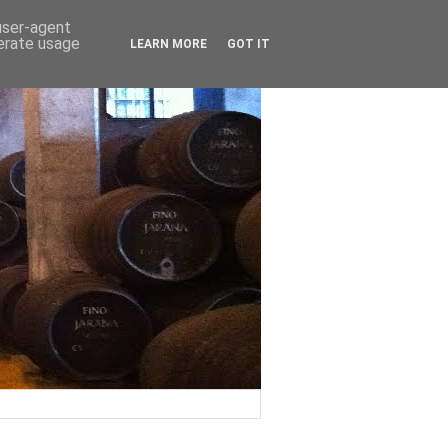
 user-agent
nerate usage
LEARN MORE
GOT IT