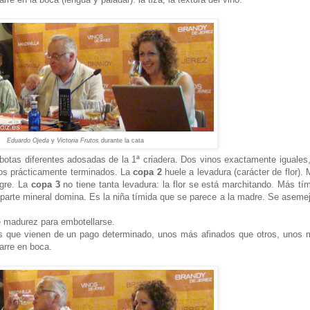
Eduardo Ojeda
y
Victoria Frutos
durante la cata
otas diferentes adosadas de la 1ª criadera. Dos vinos exactamente iguales
inos prácticamente terminados. La
copa 2
huele a levadura (carácter de flor).
egre. La
copa 3
no tiene tanta levadura: la flor se está marchitando. Más tí
parte mineral domina. Es la niña tímida que se parece a la madre. Se aseme
e madurez para embotellarse.
os que vienen de un pago determinado, unos más afinados que otros, unos
arre en boca.