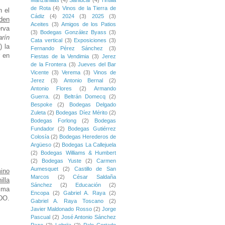
Manzanillas
(4)
Sanlúcar
(4)
Tintilla
de Rota
(4)
Vinos de la Tierra de
n el
Cádiz
(4)
2024
(3)
2025
(3)
den
Aceites
(3)
Amigos de los Patios
rva
(3)
Bodegas González Byass
(3)
rín
Cata vertical
(3)
Exposiciones
(3)
) la
Fernando Pérez Sánchez
(3)
r en
Fiestas de la Vendimia
(3)
Jerez
de la Frontera
(3)
Jueves del Bar
Vicente
(3)
Verema
(3)
Vinos de
Jerez
(3)
Antonio Bernal
(2)
Antonio Flores
(2)
Armando
Guerra.
(2)
Beltrán Domecq
(2)
Bespoke
(2)
Bodegas Delgado
Zuleta
(2)
Bodegas Díez Mérito
(2)
Bodegas Forlong
(2)
Bodegas
Fundador
(2)
Bodegas Gutiérrez
Colosía
(2)
Bodegas Herederos de
Argüeso
(2)
Bodegas La Callejuela
(2)
Bodegas Williams & Humbert
(2)
Bodegas Yuste
(2)
Carmen
Aumesquet
(2)
Castillo de San
ino
Marcos
(2)
César Saldaña
illa
Sánchez
(2)
Educación
(2)
lima
Encopa
(2)
Gabriel A. Raya
(2)
 DO.
Gabriel A. Raya Toscano
(2)
Javier Maldonado Rosso
(2)
Jorge
Pascual
(2)
José Antonio Sánchez