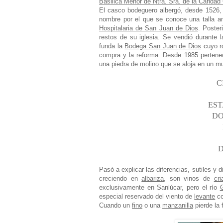
Basilica Menor de Ntra. Sra. de la Carida
El casco bodeguero albergó, desde 1526,
nombre por el que se conoce una talla a
Hospitalaria de San Juan de Dios
. Poste
restos de su iglesia. Se vendió durante 
funda la
Bodega San Juan de Dios
cuyo r
compra y la reforma. Desde 1985 perten
una piedra de molino que se aloja en un m
C
EST
DO
D
Pasó a explicar las diferencias, sutiles y 
creciendo en
albariza
, son vinos de
cri
exclusivamente en Sanlúcar, pero el río
G
especial reservado del viento de
levante
co
Cuando un
fino
o una
manzanilla
pierde la 