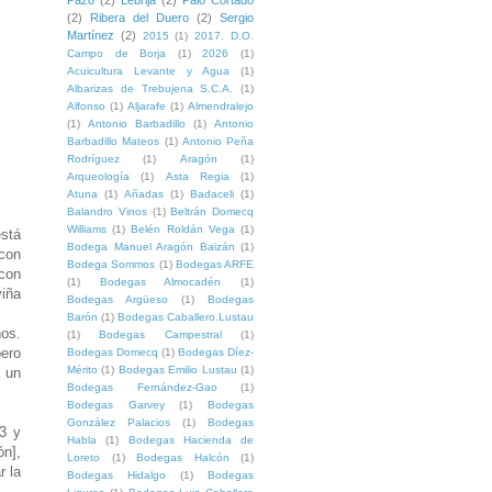
Pazo
(2)
Lebrija
(2)
Palo Cortado
(2)
Ribera del Duero
(2)
Sergio
Martínez
(2)
2015
(1)
2017. D.O.
Campo de Borja
(1)
2026
(1)
Acuicultura Levante y Agua
(1)
Albarizas de Trebujena S.C.A.
(1)
Alfonso
(1)
Aljarafe
(1)
Almendralejo
(1)
Antonio Barbadillo
(1)
Antonio
Barbadillo Mateos
(1)
Antonio Peña
Rodríguez
(1)
Aragón
(1)
Arqueología
(1)
Asta Regia
(1)
Atuna
(1)
Añadas
(1)
Badaceli
(1)
Balandro Vinos
(1)
Beltrán Domecq
Williams
(1)
Belén Roldán Vega
(1)
stá
Bodega Manuel Aragón Baizán
(1)
 con
Bodega Sommos
(1)
Bodegas ARFE
 con
(1)
Bodegas Almocadén
(1)
iña
Bodegas Argüeso
(1)
Bodegas
Barón
(1)
Bodegas Caballero.Lustau
ños.
(1)
Bodegas Campestral
(1)
pero
Bodegas Domecq
(1)
Bodegas Díez-
Mérito
(1)
Bodegas Emilio Lustau
(1)
a un
Bodegas Fernández-Gao
(1)
Bodegas Garvey
(1)
Bodegas
González Palacios
(1)
Bodegas
13 y
Habla
(1)
Bodegas Hacienda de
ón],
Loreto
(1)
Bodegas Halcón
(1)
r la
Bodegas Hidalgo
(1)
Bodegas