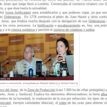
 de Jerez que luego llevó a Londres. Comenzaba el comercio vinatero con 
io, y que dura hasta la actualidad.
hol (
vinos fortificados
) para estabilizarlos y que pudieran viajar, ya que es
las
Ordenanzas
. En 1778 comienza el pleito de
Juan Haurie
y otros contr
Jerez, que finaliza mucho después con la derogación de sus
Ordenanzas
de los vinos jerezanos. La
fortificación
o
encabezamiento
es, hoy, una prác
ca
y a la
crianza oxidativa
y permitió el
sistema de criaderas y solera
.
urante su intervención, acompañada por
Eduardo Ojeda
(c) y
Victoria Frutos
(i)
rco del Jerez
, de la
Zona de Producción
(casi 7.000 ha de viñas protegidas) 
rto, Jerez y Sanlúcar). Explica los elementos diferenciadores: la tierra
alba
tentivo de la humedad), la maduración de la uva por refracción, los tipos de 
oscatel
, siempre variedades blancas), el
soleo
de las uvas para obtener v