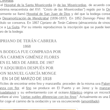
d Coronada
.
 el
Hospital de la Santa Misericordia
(o
de las Misericordias
, de acuerdo co
nónima renacentista del XVI:
"Cristo de las Misericordias"
) regido por la
Or
riormente se llamó
Hospital de San Juan de Dios
y del que la bodega conse
la
Desamortización de
Mendizábal
(1836-1837). En 1852
Domingo Pérez Ma
ótulo se conserva. En 1867
Cipriano de Terán Cabrera
(almacenista de vinos
ece a
La Guita
. Por su interés reproducimos la inscripción que se puede lee
uro de la bodega:
IPRIANO DE TERÁN CABRERA
1868
A BODEGA FUE COMPRADA POR
ÑA CARMEN GIMÉNEZ FLORES
EN EL MES DE ABRIL DE 1907
Y ADQUIRIDA DESPUÉS POR
ON MANUEL GARCÍA MONGE
EN 14 DE MARZO DE 1918
difíciles de encontrar entre fino y manzanilla: proceden de la misma uva
Palom
anza con flor
, el
fino
se produce en El Puerto y en Jerez y la
manzan
uadalquivir
y su enfrentamiento con el océano
Atlántico
origina un microc
nfiere al vino
"
ciertas sutiles diferencias con los finos
"
. Actualmente es una
flor coge el camino de la oxidación y se va oscureciendo (
amontillado
).