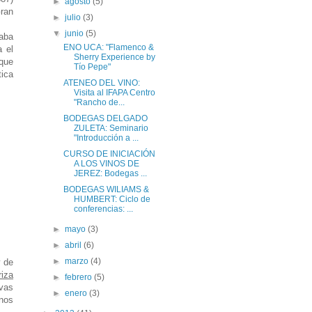
►
agosto
(5)
Gran
►
julio
(3)
▼
junio
(5)
taba
ENO UCA: "Flamenco &
a el
Sherry Experience by
que
Tío Pepe"
tica
ATENEO DEL VINO:
Visita al IFAPA Centro
"Rancho de...
BODEGAS DELGADO
ZULETA: Seminario
"Introducción a ...
CURSO DE INICIACIÓN
A LOS VINOS DE
JEREZ: Bodegas ...
BODEGAS WILIAMS &
HUMBERT: Ciclo de
conferencias: ...
►
mayo
(3)
►
abril
(6)
►
marzo
(4)
y de
riza
►
febrero
(5)
uvas
►
enero
(3)
inos