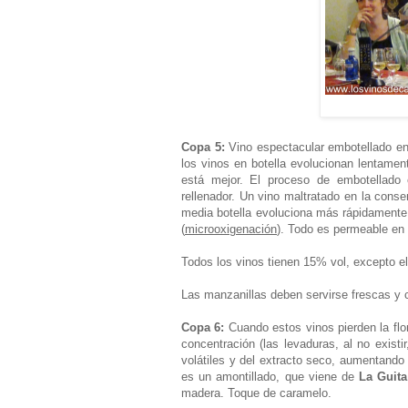
Copa 5:
Vino espectacular embotellado en
los vinos en botella evolucionan lentame
está mejor. El proceso de embotellado es t
rellenador. Un vino maltratado en la cons
media botella evoluciona más rápidamente
(
microoxigenación
). Todo es permeable en
Todos los vinos tienen 15% vol, excepto el
Las manzanillas deben servirse frescas y co
Copa 6:
Cuando estos vinos pierden la flor
concentración (las levaduras, al no exist
volátiles y del extracto seco, aumentando
es un amontillado, que viene de
La Guita
madera. Toque de caramelo.