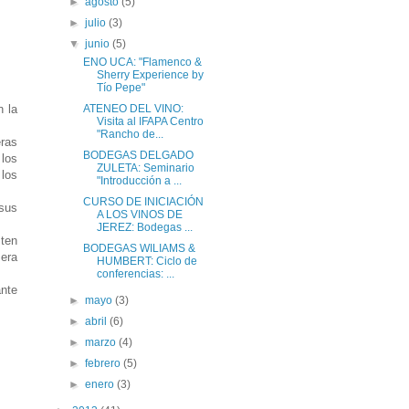
►
agosto
(5)
►
julio
(3)
▼
junio
(5)
ENO UCA: "Flamenco &
Sherry Experience by
Tío Pepe"
n la
ATENEO DEL VINO:
Visita al IFAPA Centro
"Rancho de...
ras
BODEGAS DELGADO
 los
ZULETA: Seminario
 los
"Introducción a ...
CURSO DE INICIACIÓN
 sus
A LOS VINOS DE
JEREZ: Bodegas ...
sten
BODEGAS WILIAMS &
mera
HUMBERT: Ciclo de
conferencias: ...
ante
►
mayo
(3)
►
abril
(6)
►
marzo
(4)
►
febrero
(5)
►
enero
(3)