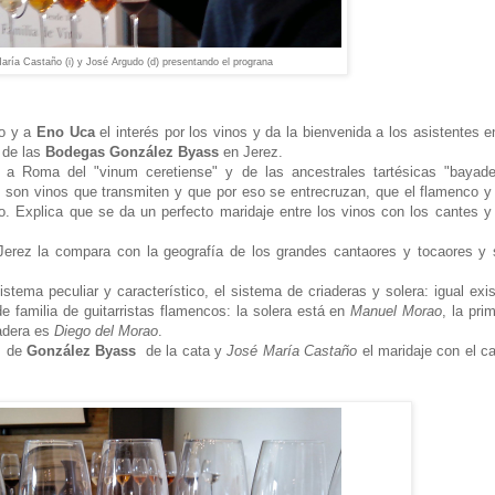
aría Castaño (i) y José Argudo (d) presentando el prograna
to y a
Eno Uca
el interés por los vinos y da la bienvenida a los asistentes e
 de las
Bodegas González Byass
en Jerez.
 a Roma del "vinum ceretiense" y de las ancestrales tartésicas "bayade
e son vinos que transmiten y que por eso se entrecruzan, que el flamenco y
. Explica que se da un perfecto maridaje entre los vinos con los cantes y
l Jerez la compara con la geografía de los grandes cantaores y tocaores y
istema peculiar y característico, el sistema de criaderas y solera: igual exi
e familia de guitarristas flamencos: la solera está en
Manuel Morao
, la pri
adera es
Diego del Morao
.
s de
González Byass
de la cata y
José María Castaño
el maridaje con el c