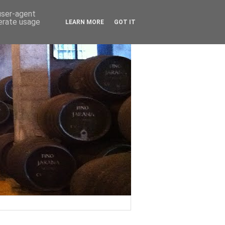
 user-agent
nerate usage
LEARN MORE
GOT IT