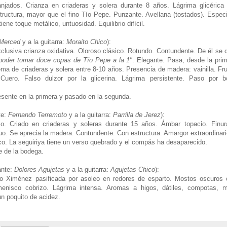
anjados. Crianza en criaderas y solera durante 8 años. Lágrima glicérica
structura, mayor que el fino Tío Pepe. Punzante. Avellana (tostados). Espec
ne toque metálico, untuosidad. Equilibrio difícil.
Merced
y a la guitarra:
Moraito Chico
):
clusiva crianza oxidativa. Oloroso clásico. Rotundo. Contundente. De él se 
 poder tomar doce copas de Tío Pepe a la 1"
. Elegante. Pasa, desde la pri
tema de criaderas y solera entre 8-10 años. Presencia de madera: vainilla. Fr
Cuero. Falso dulzor por la glicerina. Lágrima persistente. Paso por b
esente en la primera y pasado en la segunda.
te:
Fernando Terremoto
y a la guitarra:
Parrilla de Jerez
):
so. Criado en criaderas y soleras durante 15 años. Ámbar topacio. Finur
uo. Se aprecia la madera. Contundente. Con estructura. Amargor extraordinari
ico. La seguiriya tiene un verso quebrado y el compás ha desaparecido.
e de la bodega.
ante:
Dolores Agujetas
y a la guitarra:
Agujetas Chico
):
ro Ximénez pasificada por asoleo en redores de esparto. Mostos oscuros 
menisco cobrizo. Lágrima intensa. Aromas a higos, dátiles, compotas, mi
un poquito de acidez.