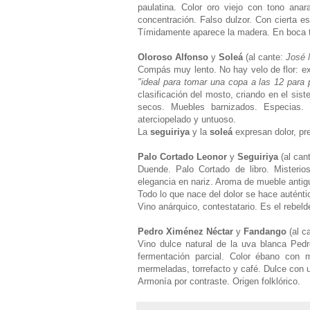
paulatina. Color oro viejo con tono anar
concentración. Falso dulzor. Con cierta e
Tímidamente aparece la madera. En boca tie
Oloroso Alfonso
y
Soleá
(al cante:
José 
Compás muy lento. No hay velo de flor: ex
"ideal para tomar una copa a las 12 para
clasificación del mosto, criando en el sis
secos. Muebles barnizados. Especias. 
aterciopelado y untuoso.
La
seguiriya
y la
soleá
expresan dolor, pr
Palo Cortado Leonor
y
Seguiriya
(al can
Duende. Palo Cortado de libro. Misterio
elegancia en nariz. Aroma de mueble antig
Todo lo que nace del dolor se hace autént
Vino anárquico, contestatario. Es el rebeld
Pedro Ximénez Néctar
y
Fandango
(al c
Vino dulce natural de la uva blanca Ped
fermentación parcial. Color ébano con 
mermeladas, torrefacto y café. Dulce con 
Armonía por contraste. Origen folklórico.