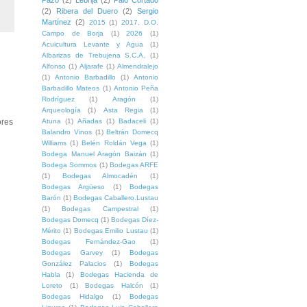
Pazo
(2)
Lebrija
(2)
Palo Cortado
(2)
Ribera del Duero
(2)
Sergio
Martínez
(2)
2015
(1)
2017. D.O.
Campo de Borja
(1)
2026
(1)
Acuicultura Levante y Agua
(1)
Albarizas de Trebujena S.C.A.
(1)
Alfonso
(1)
Aljarafe
(1)
Almendralejo
(1)
Antonio Barbadillo
(1)
Antonio
Barbadillo Mateos
(1)
Antonio Peña
Rodríguez
(1)
Aragón
(1)
Arqueología
(1)
Asta Regia
(1)
res
Atuna
(1)
Añadas
(1)
Badaceli
(1)
Balandro Vinos
(1)
Beltrán Domecq
Williams
(1)
Belén Roldán Vega
(1)
Bodega Manuel Aragón Baizán
(1)
Bodega Sommos
(1)
Bodegas ARFE
(1)
Bodegas Almocadén
(1)
Bodegas Argüeso
(1)
Bodegas
Barón
(1)
Bodegas Caballero.Lustau
(1)
Bodegas Campestral
(1)
Bodegas Domecq
(1)
Bodegas Díez-
Mérito
(1)
Bodegas Emilio Lustau
(1)
Bodegas Fernández-Gao
(1)
Bodegas Garvey
(1)
Bodegas
González Palacios
(1)
Bodegas
Habla
(1)
Bodegas Hacienda de
Loreto
(1)
Bodegas Halcón
(1)
Bodegas Hidalgo
(1)
Bodegas