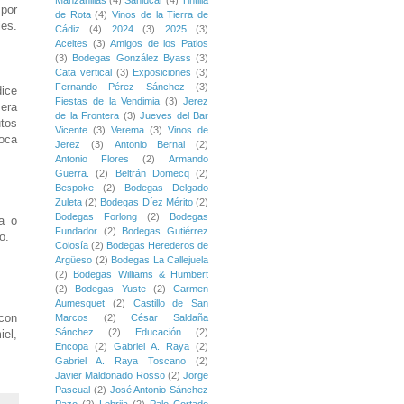
Manzanillas
(4)
Sanlúcar
(4)
Tintilla
 por
de Rota
(4)
Vinos de la Tierra de
ies.
Cádiz
(4)
2024
(3)
2025
(3)
Aceites
(3)
Amigos de los Patios
(3)
Bodegas González Byass
(3)
Cata vertical
(3)
Exposiciones
(3)
Fernando Pérez Sánchez
(3)
dice
Fiestas de la Vendimia
(3)
Jerez
mera
de la Frontera
(3)
Jueves del Bar
utos
Vicente
(3)
Verema
(3)
Vinos de
oca
Jerez
(3)
Antonio Bernal
(2)
Antonio Flores
(2)
Armando
Guerra.
(2)
Beltrán Domecq
(2)
Bespoke
(2)
Bodegas Delgado
Zuleta
(2)
Bodegas Díez Mérito
(2)
Bodegas Forlong
(2)
Bodegas
a o
Fundador
(2)
Bodegas Gutiérrez
o.
Colosía
(2)
Bodegas Herederos de
Argüeso
(2)
Bodegas La Callejuela
(2)
Bodegas Williams & Humbert
(2)
Bodegas Yuste
(2)
Carmen
Aumesquet
(2)
Castillo de San
con
Marcos
(2)
César Saldaña
Sánchez
(2)
Educación
(2)
el,
Encopa
(2)
Gabriel A. Raya
(2)
Gabriel A. Raya Toscano
(2)
Javier Maldonado Rosso
(2)
Jorge
Pascual
(2)
José Antonio Sánchez