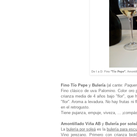
De I a D: Fino
"Tío Pepe"
, Amonti
Fino Tío Pepe
y
Bulería
(al cante:
Paquer
Fino clásico de uva Palomino. Color oro p
crianza media de 4 años bajo "flor", que 
"flor". Aroma a levadura. No hay frutas ni
en el retrogusto.
Tiene pujanza, empuje, viveza, ... ¡compás
Amontillado Viña AB
y
Bulería por sole
La
bulería por soleá
es la
bulería para esc
Vino jerezano. Primero con crianza bioló