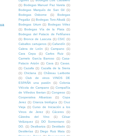
Ligures
(1)
Bodegas Luis Caballero
(1)
Bodegas Manuel Paz Varela
(1)
Bodegas Marqués de San Gil
(1)
Bodegas Osborne
(1)
Bodegas
Pegaláz
(1)
Bodegas Toro Albalá
(1)
gua
Bodegas Urium
(1)
Bodegas Vélez
(1)
Bodegas Vía de la Plata
(1)
Bodegas del Palacio de Fefiñanes
(1)
Bronce de Lascuta
(1)
CSIC
(1)
Caballos cartujanos
(1)
Cafandín
(1)
Calera de León
(1)
Campano
(1)
Cara Cepa
(1)
Carlos Ruiz
(1)
Carmelo García Barroso
(1)
Casa-
Palacio Arizón
(1)
Cava
(1)
Cavas.
(1)
Cazalla
(1)
Cazalla de la Sierra
(1)
Chiclana
(1)
Château Laribotte
(1)
Club de vinos VINOS DE
ESPAÑA una pasión
(1)
Colonia
Vitícola de Campano
(1)
Compañía
de Viñedos Iberian
(1)
Congreso
(1)
Cooperativa Albarizas
(1)
Copa
Jerez
(1)
Crianza biológica
(1)
Cruz
Vieja
(1)
Curso de Iniciación a los
Vinos de Jerez
(1)
Cáceres
(1)
Cátedra del Vino
(1)
César
Velázquez
(1)
DO Somontano
(1)
DO.
(1)
Dealbariza
(1)
Destilado
(1)
Destilerías
(1)
Diego Ruiz Mata
(1)