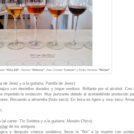
llado
"Viña AB"
, Oloroso
"Alfonso"
, Palo Cortado
"Leonor"
y Pedro Ximénez
"Néctar"
a de Jerez
y a la guitarra:
Parrilla de Jerez
):
ajizo con destellos dorados y toque verdoso. Brillante por el alcohol. Con
ha impedido la oxidación. Muy punzante debido al acetaldehído producido po
 flores. Recuerdo a almendra (fruto seco). En boca es ligero y muy seco. Ama
!.
á
(al cante:
Tío Sordera
y a la guitarra:
Moraito Chico
):
uchar
de los antiguos.
gica y después crianza oxidativa: llevar la "flor" a la muerte con oxida