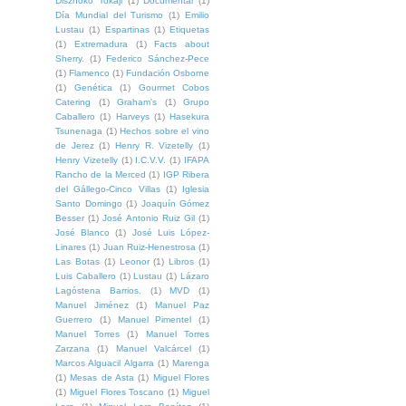
Disznoko Tokaji
(1)
Documental
(1)
Día Mundial del Turismo
(1)
Emilio
Lustau
(1)
Espartinas
(1)
Etiquetas
(1)
Extremadura
(1)
Facts about
Sherry.
(1)
Federico Sánchez-Pece
(1)
Flamenco
(1)
Fundación Osborne
(1)
Genética
(1)
Gourmet Cobos
Catering
(1)
Graham's
(1)
Grupo
Caballero
(1)
Harveys
(1)
Hasekura
Tsunenaga
(1)
Hechos sobre el vino
de Jerez
(1)
Henry R. Vizetelly
(1)
Henry Vizetelly
(1)
I.C.V.V.
(1)
IFAPA
Rancho de la Merced
(1)
IGP Ribera
del Gállego-Cinco Villas
(1)
Iglesia
Santo Domingo
(1)
Joaquín Gómez
Besser
(1)
José Antonio Ruiz Gil
(1)
José Blanco
(1)
José Luis López-
Linares
(1)
Juan Ruiz-Henestrosa
(1)
Las Botas
(1)
Leonor
(1)
Libros
(1)
Luis Caballero
(1)
Lustau
(1)
Lázaro
Lagóstena Barrios.
(1)
MVD
(1)
Manuel Jiménez
(1)
Manuel Paz
Guerrero
(1)
Manuel Pimentel
(1)
Manuel Torres
(1)
Manuel Torres
Zarzana
(1)
Manuel Valcárcel
(1)
Marcos Alguacil Algarra
(1)
Marenga
(1)
Mesas de Asta
(1)
Miguel Flores
(1)
Miguel Flores Toscano
(1)
Miguel