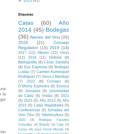
►
2013
(41)
Etiquetas
Catas
(60)
Año
2014
(45)
Bodegas
(36)
Ateneo del Vino
(26)
2018
(21)
Consejo
Regulador
(15)
2019
(14)
2017
(12)
Ateneo
(12)
Vinos
(12)
2016
(11)
Historia
(9)
Bibliografía
(8)
César Saldaña
(8)
Eva Espinosa
(8)
Bodegas
Lustau
(7)
Carmen Aumesquet
Rodríguez
(7)
Vinos y Maridaje
(7)
2022
(6)
Consejo
(6)
D'Sherry Explorers
(6)
Enouca
 una
(6)
Jornadas
(6)
Universidad
r la
de Cádiz
(6)
Visitas
(6)
2021
rgor
(5)
2023
(5)
Año 2013
(5)
Año
2015
(5)
Catas Magistrales
(5)
Conferencias
(5)
Jornadas del
Vino Fino
(5)
Vitivinicultura
(5)
2020
(4)
Bodegas Faustino
González
(4)
Brandy
(4)
Cata
(4)
Curso
(4)
José Ferrer Morató
(4)
ción