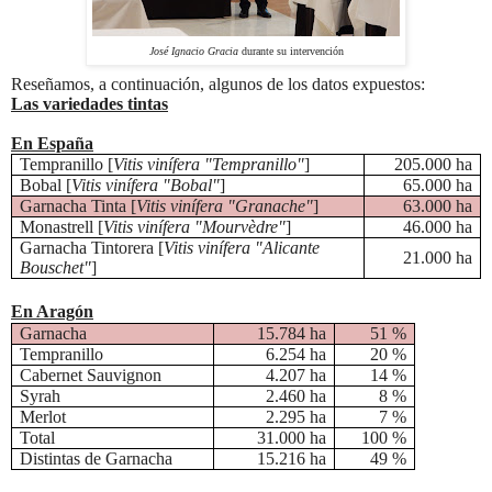
José Ignacio Gracia
durante su intervención
Reseñamos, a continuación, algunos de los datos expuestos:
Las variedades tintas
En España
Tempranillo [
Vitis vinífera "Tempranillo"
]
205.000 ha
Bobal [
Vitis vinífera "Bobal"
]
65.000 ha
Garnacha Tinta [
Vitis vinífera "Granache"
]
63.000 ha
Monastrell [
Vitis vinífera "Mourvèdre"
]
46.000 ha
Garnacha Tintorera [
Vitis vinífera "Alicante
21.000 ha
Bouschet"
]
En Aragón
Garnacha
15.784 ha
51 %
Tempranillo
6.254 ha
20 %
Cabernet Sauvignon
4.207 ha
14 %
Syrah
2.460 ha
8 %
Merlot
2.295 ha
7 %
Total
31.000 ha
100 %
Distintas de Garnacha
15.216 ha
49 %