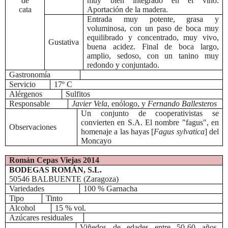
de
muy bien integrado en el vino.
cata
Aportación de la madera.
Entrada muy potente, grasa y
voluminosa, con un paso de boca muy
equilibrado y concentrado, muy vivo,
Gustativa
buena acidez. Final de boca largo,
amplio, sedoso, con un tanino muy
redondo y conjuntado.
Gastronomía
Servicio
17º C
Alérgenos
Sulfitos
Responsable
Javier Vela
, enólogo, y
Fernando Ballesteros
Un conjunto de cooperativistas se
convierten en S.A. El nombre "fagus", en
Observaciones
homenaje a las hayas [
Fagus sylvatica
] del
Moncayo
Román Cepas Viejas 2014
BODEGAS ROMÁN, S.L.
50546 BALBUENTE (Zaragoza)
Variedades
100 % Garnacha
Tipo
Tinto
Alcohol
15 % vol.
Azúcares residuales
Viñedos de edades entre 50-60 años,