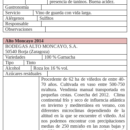
presencia de taninos. Buena acidez.
Gastronomía
Servicio
Vino de guarda con vida larga.
Alérgenos
Sulfitos
Responsable
Observaciones
Alto Moncayo 2014
BODEGAS ALTO MONCAYO, S.A.
50540 Borja (Zaragoza)
Variedades
100 % Garnacha
Tipo
Tinto
Alcohol
Roza los 16 % vol.
Azúcares residuales
Procedente de 62 ha de viñedos de entre 40-
70 años. Cultivada en vaso entre 500-750
m/altura.
Vendimia manual transportada en
pequeñas cestas.
Cosecha del 2012.
Clima
continental frío y seco de influencia atlántica
en invierno y mediterránea en verano, con
diferentes microclimas dependiendo de la
altitud en la que se encuentre el viñedo. Así
nos podemos encontrar con precipitaciones
medias de 250 mm/año en las zonas bajas y