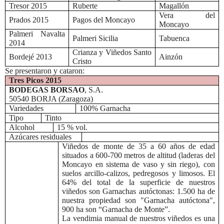
Tresor 2015
Ruberte
Magallón
Vera del
Prados 2015
Pagos del Moncayo
Moncayo
Palmeri Navalta
Palmeri Sicilia
Tabuenca
2014
Crianza y Viñedos Santo
Bordejé 2013
Ainzón
Cristo
Se presentaron y cataron:
Tres Picos 2015
BODEGAS BORSAO
, S.A.
50540 BORJA (Zaragoza)
Variedades
100% Garnacha
Tipo
Tinto
Alcohol
15 % vol.
Azúcares residuales
Viñedos de monte de 35 a 60 años de edad
situados a 600-700 metros de altitud (laderas del
Moncayo en sistema de vaso y sin riego), con
suelos arcillo-calizos, pedregosos y limosos. El
64% del total de la superficie de nuestros
viñedos son Garnachas autóctonas: 1.500 ha de
nuestra propiedad son "Garnacha autóctona",
900 ha son “Garnacha de Monte”.
La vendimia manual de nuestros viñedos es una