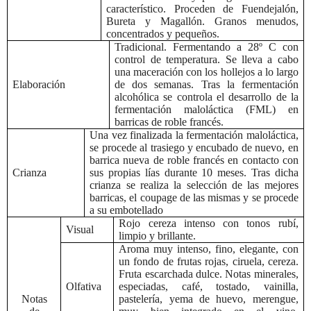
característico. Proceden de Fuendejalón,
Bureta y Magallón. Granos menudos,
concentrados y pequeños.
Tradicional. Fermentando a 28º C con
control de temperatura. Se lleva a cabo
una maceración con los hollejos a lo largo
Elaboración
de dos semanas. Tras la fermentación
alcohólica se controla el desarrollo de la
fermentación maloláctica (FML) en
barricas de roble francés.
Una vez finalizada la fermentación maloláctica,
se procede al trasiego y encubado de nuevo, en
barrica nueva de roble francés en contacto con
Crianza
sus propias lías
durante 10 meses.
Tras dicha
crianza se realiza la selección de las mejores
barricas, el coupage de las mismas y se procede
a su embotellado
Rojo cereza intenso con tonos rubí,
Visual
limpio y brillante.
Aroma muy intenso, fino, elegante, con
un fondo de frutas rojas, ciruela, cereza.
Fruta escarchada dulce. Notas minerales,
Olfativa
especiadas, café, tostado, vainilla,
Notas
pastelería, yema de huevo, merengue,