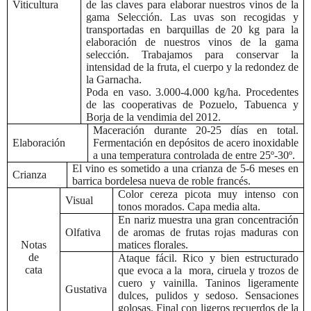
Viticultura
de las claves para elaborar nuestros vinos de la
gama Selección. Las uvas son recogidas y
transportadas en barquillas de 20 kg para la
elaboración de nuestros vinos de la gama
selección. Trabajamos para conservar la
intensidad de la fruta, el cuerpo y la redondez de
la Garnacha.
Poda en vaso. 3.000-4.000 kg/ha. Procedentes
de las cooperativas de Pozuelo, Tabuenca y
Borja de la vendimia del 2012.
Maceración durante 20-25 días en total.
Elaboración
Fermentación en depósitos de acero inoxidable
a una temperatura controlada de entre 25º-30º.
El vino es sometido a una crianza de 5-6 meses en
Crianza
barrica bordelesa nueva de roble francés.
Color cereza picota muy intenso con
Visual
tonos morados.
Capa media alta.
En nariz muestra una gran concentración
Olfativa
de aromas de frutas rojas maduras con
Notas
matices florales.
de
Ataque fácil. Rico y bien estructurado
cata
que evoca a la
mora, ciruela y trozos de
cuero y vainilla. Taninos ligeramente
Gustativa
dulces, pulidos y sedoso. Sensaciones
golosas. Final con ligeros recuerdos de la