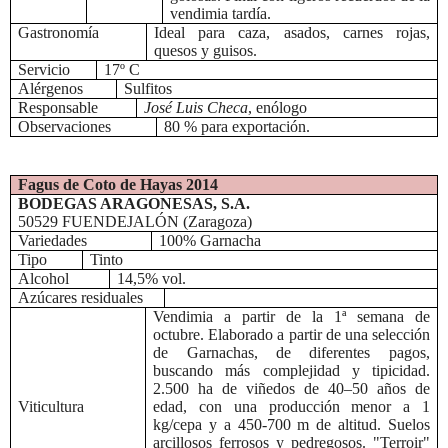
vendimia tardía.
Gastronomía
Ideal para caza, asados, carnes rojas,
quesos y guisos.
Servicio
17º C
Alérgenos
Sulfitos
Responsable
José Luis Checa
, enólogo
Observaciones
80 % para exportación.
Fagus de Coto de Hayas 2014
BODEGAS ARAGONESAS, S.A.
50529 FUENDEJALÓN (Zaragoza)
Variedades
100% Garnacha
Tipo
Tinto
Alcohol
14,5% vol.
Azúcares residuales
Vendimia a partir de la 1ª semana de
octubre. Elaborado a partir de una selección
de Garnachas, de diferentes pagos,
buscando más complejidad y tipicidad.
2.500 ha de viñedos de 40–50 años de
Viticultura
edad, con una producción menor a 1
kg/cepa
y a 450-700 m de altitud. Suelos
arcillosos ferrosos y pedregosos. "Terroir"