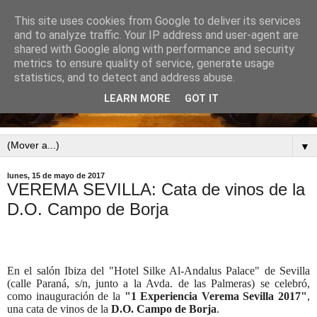
This site uses cookies from Google to deliver its services
and to analyze traffic. Your IP address and user-agent are
shared with Google along with performance and security
metrics to ensure quality of service, generate usage
statistics, and to detect and address abuse.
LEARN MORE
GOT IT
▼
lunes, 15 de mayo de 2017
VEREMA SEVILLA: Cata de vinos de la
D.O. Campo de Borja
En el salón Ibiza del "Hotel Silke Al-Andalus Palace" de Sevilla
(calle Paraná, s/n, junto a la Avda. de las Palmeras) se celebró,
como inauguración de la
"1 Experiencia Verema Sevilla 2017"
,
una cata de vinos de la
D.O. Campo de Borja
.