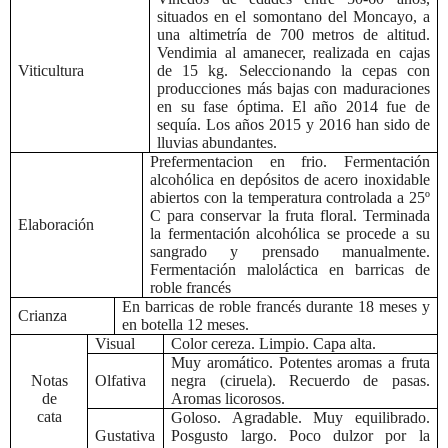
situados en el somontano del Moncayo, a
una altimetría de 700 metros de altitud.
Vendimia al amanecer, realizada en cajas
Viticultura
de 15 kg. Seleccionando la cepas con
producciones más bajas con maduraciones
en su fase óptima. El año 2014 fue de
sequía. Los años 2015 y 2016 han sido de
lluvias abundantes.
Prefermentacion en frio. Fermentación
alcohólica en depósitos de acero inoxidable
abiertos con la temperatura controlada a 25º
C para conservar la fruta floral. Terminada
Elaboración
la fermentación alcohólica se procede a su
sangrado y prensado manualmente.
Fermentación maloláctica en barricas de
roble francés
En barricas de roble francés durante 18 meses y
Crianza
en botella 12 meses.
Visual
Color cereza. Limpio. Capa alta.
Muy aromático. Potentes aromas a fruta
Notas
Olfativa
negra (ciruela). Recuerdo de pasas.
de
Aromas licorosos.
cata
Goloso. Agradable. Muy equilibrado.
Gustativa
Posgusto largo. Poco dulzor por la