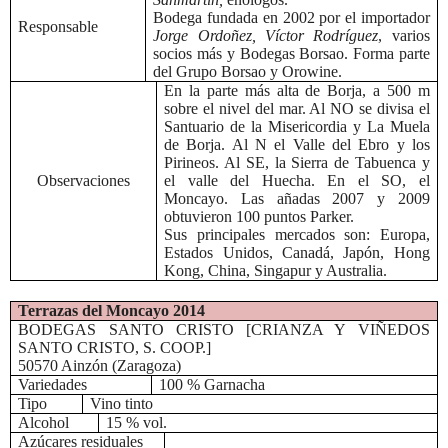
Bodega fundada en 2002 por el importador
Responsable
Jorge Ordoñez,
Víctor Rodríguez
, varios
socios más y Bodegas Borsao. Forma parte
del Grupo Borsao y Orowine.
En la parte más alta de Borja, a 500 m
sobre el nivel del mar. Al NO se divisa el
Santuario de la Misericordia y La Muela
de Borja. Al N el Valle del Ebro y los
Pirineos. Al SE, la Sierra de Tabuenca y
Observaciones
el valle del Huecha. En el SO, el
Moncayo. Las añadas 2007 y 2009
obtuvieron 100 puntos Parker.
Sus principales mercados son: Europa,
Estados Unidos, Canadá, Japón, Hong
Kong, China, Singapur y Australia.
Terrazas del Moncayo 2014
BODEGAS SANTO CRISTO [CRIANZA Y VIÑEDOS
SANTO CRISTO, S. COOP.]
50570 Ainzón (Zaragoza)
Variedades
100 % Garnacha
Tipo
Vino tinto
Alcohol
15 % vol.
Azúcares residuales