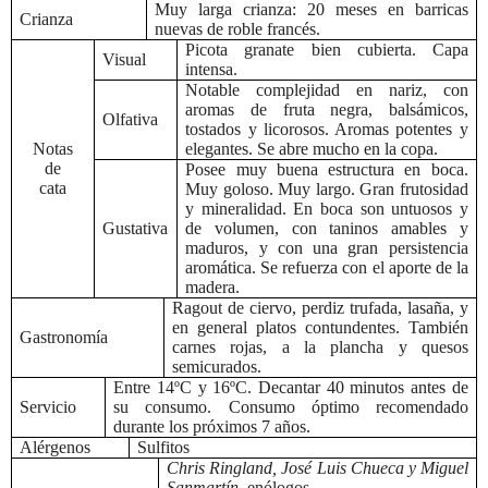
Muy larga crianza: 20 meses en barricas
Crianza
nuevas de roble francés.
Picota granate bien cubierta. Capa
Visual
intensa.
Notable complejidad en nariz, con
aromas de fruta negra, balsámicos,
Olfativa
tostados y licorosos.
Aromas potentes y
Notas
elegantes. Se abre mucho en la copa.
de
Posee muy buena estructura en boca.
cata
Muy goloso. Muy largo. Gran frutosidad
y mineralidad. En boca son untuosos y
Gustativa
de volumen, con taninos amables y
maduros, y con una gran persistencia
aromática. Se refuerza con el aporte de la
madera.
Ragout de ciervo, perdiz trufada, lasaña, y
en general platos contundentes. También
Gastronomía
carnes rojas, a la plancha y quesos
semicurados.
Entre 14ºC y 16ºC. Decantar 40 minutos antes de
Servicio
su consumo. Consumo óptimo recomendado
durante los próximos 7 años.
Alérgenos
Sulfitos
Chris Ringland, José Luis Chueca y Miguel
Sanmartín,
enólogos.