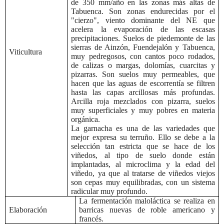
de 350 mm/año en las zonas más altas de
Tabuenca. Son zonas endurecidas por el
"cierzo", viento dominante del NE que
acelera la evaporación de las escasas
precipitaciones. Suelos de piedemonte de las
sierras de Ainzón, Fuendejalón y Tabuenca,
Viticultura
muy pedregosos, con cantos poco rodados,
de calizas o margas, dolomías, cuarcitas y
pizarras. Son suelos muy permeables, que
hacen que las aguas de escorrentía se filtren
hasta las capas arcillosas más profundas.
Arcilla roja mezclados con pizarra, suelos
muy superficiales y muy pobres en materia
orgánica.
La garnacha es una de las variedades que
mejor expresa su terruño. Ello se debe a la
selección tan estricta que se hace de los
viñedos, al tipo de suelo donde están
implantadas, al microclima y la edad del
viñedo, ya que al tratarse de viñedos viejos
son cepas muy equilibradas, con un sistema
radicular muy profundo.
La fermentación maloláctica se realiza en
Elaboración
barricas nuevas de roble americano y
francés.