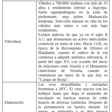
Viñedos a 700-800 m/altura con más de 35
años y rendimiento inferior a 1kg/cepa.
Suelo superpedregoso en la zona de
piedemonte, muy pobre. Maduración
temprana.
Selección manual en viña en los
viñedos más viejos y con más bajo
rendimiento.
Existen indicios de que ya en el siglo II
A.C que demuestran un activo intercambio
Viticultura
comercial en torno al vino. Hacia 1120, en
época de la Reconquista de Alfonso el
Batallador, cuando el cultivo de la vid
comienza a adquirir auténtica relevancia. A
partir del siglo XV, con ocasión del inicio
de relaciones entre Ainzón y el Monasterio
cisterciense de Veruela, cuando se
cimentaron las bases de lo que hoy es
"Campo de Borja".
Las uvas despalilladas y estrujadas
fermentan a 28ºC. El vino macera con los
hollejos hasta que llega el momento de
encubarlo en barricas nuevas de roble
Elaboración
francés de diversas tonelerías. Después de
la permanencia en barrica durante 10
meses, se embotella y se deja reposar