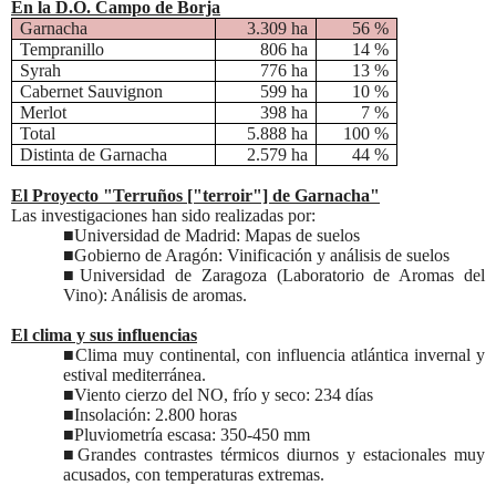
En la D.O. Campo de Borja
Garnacha
3.309 ha
56 %
Tempranillo
806 ha
14 %
Syrah
776 ha
13 %
Cabernet Sauvignon
599 ha
10 %
Merlot
398 ha
7 %
Total
5.888 ha
100 %
Distinta de Garnacha
2.579 ha
44 %
El Proyecto "Terruños ["terroir"] de Garnacha"
Las investigaciones han sido realizadas por:
■Universidad de Madrid: Mapas de suelos
■Gobierno de Aragón: Vinificación y análisis de suelos
■Universidad de Zaragoza (Laboratorio de Aromas del
Vino): Análisis de aromas.
El clima y sus influencias
■
Clima muy continental, con influencia atlántica invernal y
estival mediterránea.
■Viento cierzo del NO, frío y seco: 234 días
■Insolación: 2.800 horas
■Pluviometría escasa: 350-450 mm
■Grandes
contrastes térmicos diurnos y estacionales muy
acusados, con temperaturas extremas.