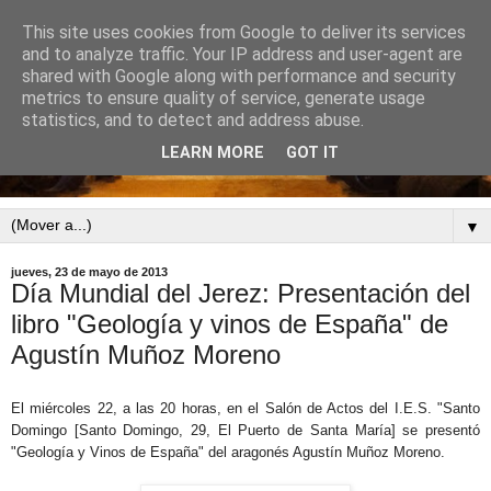
This site uses cookies from Google to deliver its services
and to analyze traffic. Your IP address and user-agent are
shared with Google along with performance and security
metrics to ensure quality of service, generate usage
statistics, and to detect and address abuse.
LEARN MORE
GOT IT
▼
jueves, 23 de mayo de 2013
Día Mundial del Jerez: Presentación del
libro "Geología y vinos de España" de
Agustín Muñoz Moreno
El miércoles 22, a las 20 horas, en el Salón de Actos del I.E.S. "Santo
Domingo [Santo Domingo, 29, El Puerto de Santa María]
se presentó
"Geología y Vinos de España" del aragonés Agustín Muñoz Moreno.