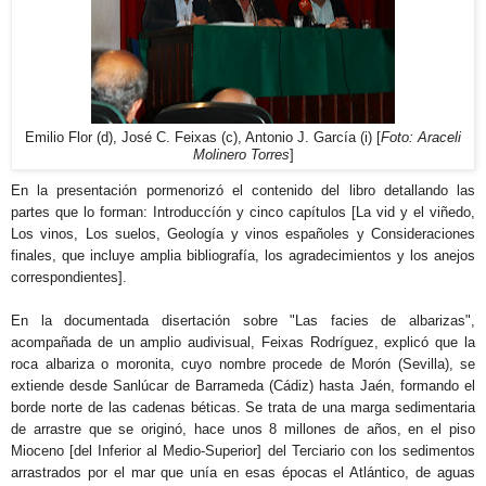
Emilio Flor (d), José C. Feixas (c), Antonio J. García (i) [
Foto: Araceli
Molinero Torres
]
En la presentación pormenorizó el contenido del libro detallando las
partes que lo forman: Introduccíón y cinco capítulos [La vid y el viñedo,
Los vinos, Los suelos, Geología y vinos españoles y Consideraciones
finales, que incluye amplia bibliografía, los agradecimientos y los anejos
correspondientes].
En la documentada disertación sobre "Las facies de albarizas",
acompañada de un amplio audivisual, Feixas Rodríguez, explicó que la
roca albariza o moronita, cuyo nombre procede de Morón (Sevilla), se
extiende desde Sanlúcar de Barrameda (Cádiz) hasta Jaén, formando el
borde norte de las cadenas béticas. Se trata de una marga sedimentaria
de arrastre que se originó, hace unos 8 millones de años, en el piso
Mioceno [del Inferior al Medio-Superior] del Terciario con los sedimentos
arrastrados por el mar que unía en esas épocas el Atlántico, de aguas