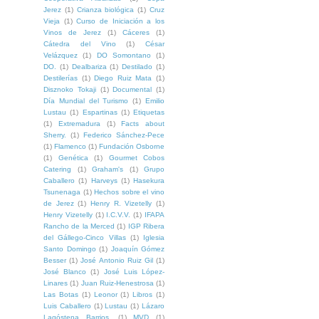
Jerez
(1)
Crianza biológica
(1)
Cruz
Vieja
(1)
Curso de Iniciación a los
Vinos de Jerez
(1)
Cáceres
(1)
Cátedra del Vino
(1)
César
Velázquez
(1)
DO Somontano
(1)
DO.
(1)
Dealbariza
(1)
Destilado
(1)
Destilerías
(1)
Diego Ruiz Mata
(1)
Disznoko Tokaji
(1)
Documental
(1)
Día Mundial del Turismo
(1)
Emilio
Lustau
(1)
Espartinas
(1)
Etiquetas
(1)
Extremadura
(1)
Facts about
Sherry.
(1)
Federico Sánchez-Pece
(1)
Flamenco
(1)
Fundación Osborne
(1)
Genética
(1)
Gourmet Cobos
Catering
(1)
Graham's
(1)
Grupo
Caballero
(1)
Harveys
(1)
Hasekura
Tsunenaga
(1)
Hechos sobre el vino
de Jerez
(1)
Henry R. Vizetelly
(1)
Henry Vizetelly
(1)
I.C.V.V.
(1)
IFAPA
Rancho de la Merced
(1)
IGP Ribera
del Gállego-Cinco Villas
(1)
Iglesia
Santo Domingo
(1)
Joaquín Gómez
Besser
(1)
José Antonio Ruiz Gil
(1)
José Blanco
(1)
José Luis López-
Linares
(1)
Juan Ruiz-Henestrosa
(1)
Las Botas
(1)
Leonor
(1)
Libros
(1)
Luis Caballero
(1)
Lustau
(1)
Lázaro
Lagóstena Barrios.
(1)
MVD
(1)