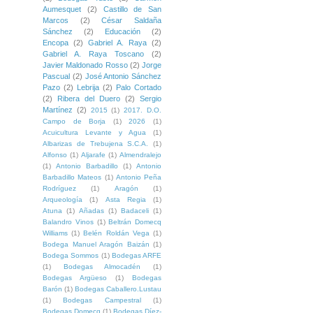
Aumesquet
(2)
Castillo de San
Marcos
(2)
César Saldaña
Sánchez
(2)
Educación
(2)
Encopa
(2)
Gabriel A. Raya
(2)
Gabriel A. Raya Toscano
(2)
Javier Maldonado Rosso
(2)
Jorge
Pascual
(2)
José Antonio Sánchez
Pazo
(2)
Lebrija
(2)
Palo Cortado
(2)
Ribera del Duero
(2)
Sergio
Martínez
(2)
2015
(1)
2017. D.O.
Campo de Borja
(1)
2026
(1)
Acuicultura Levante y Agua
(1)
Albarizas de Trebujena S.C.A.
(1)
Alfonso
(1)
Aljarafe
(1)
Almendralejo
(1)
Antonio Barbadillo
(1)
Antonio
Barbadillo Mateos
(1)
Antonio Peña
Rodríguez
(1)
Aragón
(1)
Arqueología
(1)
Asta Regia
(1)
Atuna
(1)
Añadas
(1)
Badaceli
(1)
Balandro Vinos
(1)
Beltrán Domecq
Williams
(1)
Belén Roldán Vega
(1)
Bodega Manuel Aragón Baizán
(1)
Bodega Sommos
(1)
Bodegas ARFE
(1)
Bodegas Almocadén
(1)
Bodegas Argüeso
(1)
Bodegas
Barón
(1)
Bodegas Caballero.Lustau
(1)
Bodegas Campestral
(1)
Bodegas Domecq
(1)
Bodegas Díez-