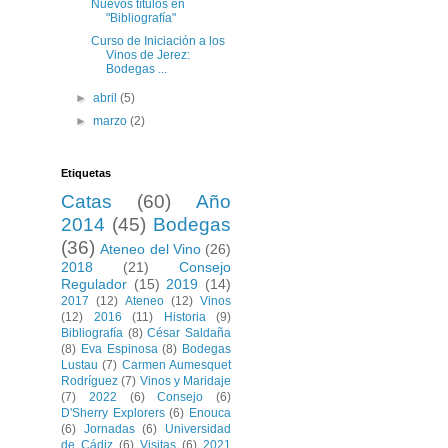
Nuevos títulos en
"Bibliografía"
Curso de Iniciación a los
Vinos de Jerez:
Bodegas ...
►
abril
(5)
►
marzo
(2)
Etiquetas
Catas
(60)
Año
2014
(45)
Bodegas
(36)
Ateneo del Vino
(26)
2018
(21)
Consejo
Regulador
(15)
2019
(14)
2017
(12)
Ateneo
(12)
Vinos
(12)
2016
(11)
Historia
(9)
Bibliografía
(8)
César Saldaña
(8)
Eva Espinosa
(8)
Bodegas
Lustau
(7)
Carmen Aumesquet
Rodríguez
(7)
Vinos y Maridaje
(7)
2022
(6)
Consejo
(6)
D'Sherry Explorers
(6)
Enouca
(6)
Jornadas
(6)
Universidad
de Cádiz
(6)
Visitas
(6)
2021