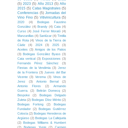
(5)
2023
(5)
Año 2013
(5)
Año
2015
(5)
Catas Magistrales
(5)
Conferencias
(5)
Jornadas del
Vino Fino
(5)
Vitivinicultura
(5)
2020
(4)
Bodegas Faustino
González
(4)
Brandy
(4)
Cata
(4)
Curso
(4)
José Ferrer Morató
(4)
Manzanillas
(4)
Sanlúcar
(4)
Tintilla
de Rota
(4)
Vinos de la Tierra de
Cádiz
(4)
2024
(3)
2025
(3)
Aceites
(3)
Amigos de los Patios
(3)
Bodegas González Byass
(3)
Cata vertical
(3)
Exposiciones
(3)
Fernando Pérez Sánchez
(3)
Fiestas de la Vendimia
(3)
Jerez
de la Frontera
(3)
Jueves del Bar
Vicente
(3)
Verema
(3)
Vinos de
Jerez
(3)
Antonio Bernal
(2)
Antonio Flores
(2)
Armando
Guerra.
(2)
Beltrán Domecq
(2)
Bespoke
(2)
Bodegas Delgado
Zuleta
(2)
Bodegas Díez Mérito
(2)
Bodegas Forlong
(2)
Bodegas
Fundador
(2)
Bodegas Gutiérrez
Colosía
(2)
Bodegas Herederos de
Argüeso
(2)
Bodegas La Callejuela
(2)
Bodegas Williams & Humbert
(2)
Bodegas Yuste
(2)
Carmen