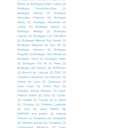
Mérito
(1)
Bodegas Emilio Lustau
(1)
Bodegas Fernández-Gao
(1)
Bodegas Garvey
(1)
Bodegas
González Palacios
(1)
Bodegas
Habla
(1)
Bodegas Hacienda de
Loreto
(1)
Bodegas Halcón
(1)
Bodegas Hidalgo
(1)
Bodegas
Ligures
(1)
Bodegas Luis Caballero
(1)
Bodegas Manuel Paz Varela
(1)
Bodegas Marqués de San Gil
(1)
Bodegas Osborne
(1)
Bodegas
Pegaláz
(1)
Bodegas Toro Albalá
(1)
Bodegas Urium
(1)
Bodegas Vélez
(1)
Bodegas Vía de la Plata
(1)
Bodegas del Palacio de Fefiñanes
(1)
Bronce de Lascuta
(1)
CSIC
(1)
Caballos cartujanos
(1)
Cafandín
(1)
Calera de León
(1)
Campano
(1)
Cara Cepa
(1)
Carlos Ruiz
(1)
Carmelo García Barroso
(1)
Casa-
Palacio Arizón
(1)
Cava
(1)
Cavas.
(1)
Cazalla
(1)
Cazalla de la Sierra
(1)
Chiclana
(1)
Château Laribotte
(1)
Club de vinos VINOS DE
ESPAÑA una pasión
(1)
Colonia
Vitícola de Campano
(1)
Compañía
de Viñedos Iberian
(1)
Congreso
(1)
Cooperativa Albarizas
(1)
Copa