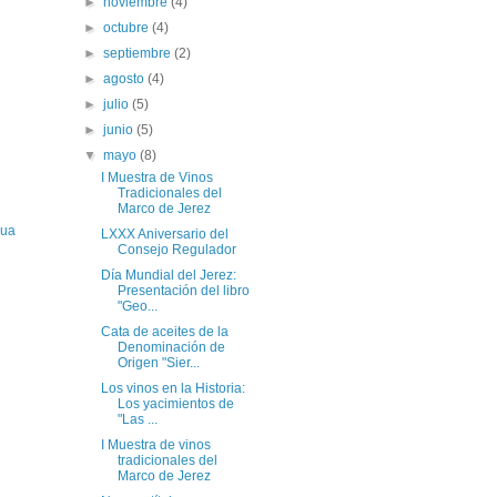
►
noviembre
(4)
►
octubre
(4)
►
septiembre
(2)
►
agosto
(4)
►
julio
(5)
►
junio
(5)
▼
mayo
(8)
I Muestra de Vinos
Tradicionales del
Marco de Jerez
gua
LXXX Aniversario del
Consejo Regulador
Día Mundial del Jerez:
Presentación del libro
"Geo...
Cata de aceites de la
Denominación de
Origen "Sier...
Los vinos en la Historia:
Los yacimientos de
"Las ...
I Muestra de vinos
tradicionales del
Marco de Jerez